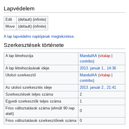
Lapvédelem
Edit
(default) (infinite)
Move
(default) (infinite)
A lap lapvédelmi naplójának megtekintése.
Szerkesztések története
A lap létrehozója
MandulAA
(
vitalap
|
contribs
)
A lap létrehozásának ideje
2013. január 1., 14:36
Utolsó szerkesztő
MandulAA
(
vitalap
|
contribs
)
Az utolsó szerkesztés ideje
2013. január 2., 21:41
Szerkesztések teljes száma
2
Egyedi szerkesztők teljes száma
1
Friss változtatások száma (elmúlt 90 nap
0
alatt)
Friss változtatások szerkesztőinek száma
0