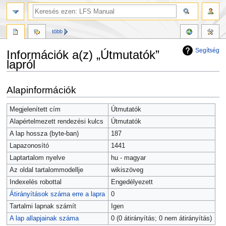
több
Segítség
Információk a(z) „Útmutatók”
lapról
Ugrás
Ugrás
Alapinformációk
a
a
navigációhoz
kereséshez
Megjelenített cím
Útmutatók
Alapértelmezett rendezési kulcs
Útmutatók
A lap hossza (byte-ban)
187
Lapazonosító
1441
Laptartalom nyelve
hu - magyar
Az oldal tartalommodellje
wikiszöveg
Indexelés robottal
Engedélyezett
Átirányítások száma erre a lapra
0
Tartalmi lapnak számít
Igen
A lap allapjainak száma
0 (0 átirányítás; 0 nem átirányítás)