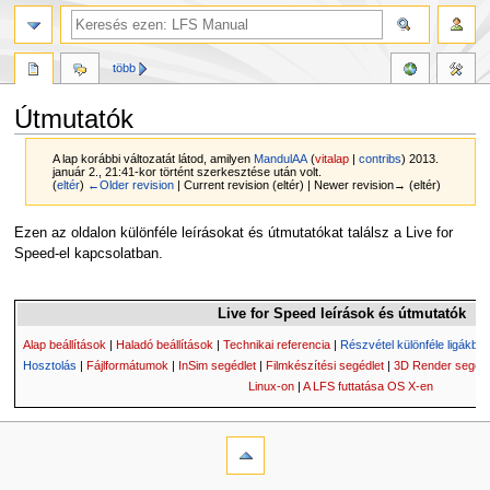
több
Útmutatók
A lap korábbi változatát látod, amilyen
MandulAA
(
vitalap
|
contribs
)
2013.
január 2., 21:41-kor történt szerkesztése után volt.
(
eltér
)
←Older revision
| Current revision (eltér) | Newer revision→ (eltér)
Ugrás
Ugrás
Ezen az oldalon különféle leírásokat és útmutatókat találsz a Live for
a
a
Speed-el kapcsolatban.
navigációhoz
kereséshez
Live for Speed leírások és útmutatók
Alap beállítások
|
Haladó beállítások
|
Technikai referencia
|
Részvétel különféle ligákba
Hosztolás
|
Fájlformátumok
|
InSim segédlet
|
Filmkészítési segédlet
|
3D Render segédl
Linux-on
|
A LFS futtatása OS X-en