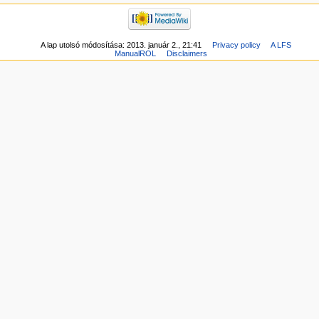
A lap utolsó módosítása: 2013. január 2., 21:41
Privacy policy
A LFS
ManualROL
Disclaimers