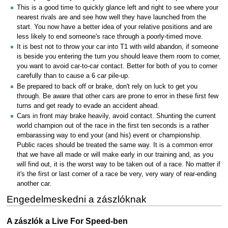
This is a good time to quickly glance left and right to see where your
nearest rivals are and see how well they have launched from the
start. You now have a better idea of your relative positions and are
less likely to end someone's race through a poorly-timed move.
It is best not to throw your car into T1 with wild abandon, if someone
is beside you entering the turn you should leave them room to corner,
you want to avoid car-to-car contact. Better for both of you to corner
carefully than to cause a 6 car pile-up.
Be prepared to back off or brake, don't rely on luck to get you
through. Be aware that other cars are prone to error in these first few
turns and get ready to evade an accident ahead.
Cars in front may brake heavily, avoid contact. Shunting the current
world champion out of the race in the first ten seconds is a rather
embarassing way to end your (and his) event or championship.
Public races should be treated the same way. It is a common error
that we have all made or will make early in our training and, as you
will find out, it is the worst way to be taken out of a race. No matter if
it's the first or last corner of a race be very, very wary of rear-ending
another car.
Engedelmeskedni a zászlóknak
A zászlók a Live For Speed-ben