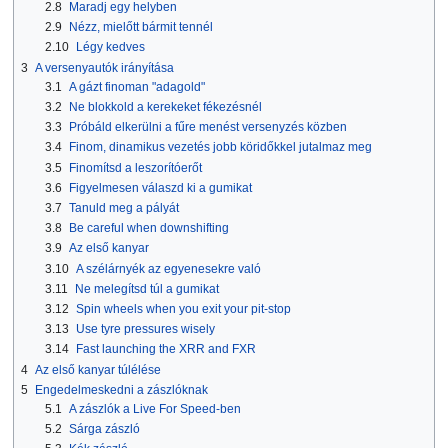
2.8
Maradj egy helyben
2.9
Nézz, mielőtt bármit tennél
2.10
Légy kedves
3
A versenyautók irányítása
3.1
A gázt finoman "adagold"
3.2
Ne blokkold a kerekeket fékezésnél
3.3
Próbáld elkerülni a fűre menést versenyzés közben
3.4
Finom, dinamikus vezetés jobb köridőkkel jutalmaz meg
3.5
Finomítsd a leszorítóerőt
3.6
Figyelmesen válaszd ki a gumikat
3.7
Tanuld meg a pályát
3.8
Be careful when downshifting
3.9
Az első kanyar
3.10
A szélárnyék az egyenesekre való
3.11
Ne melegítsd túl a gumikat
3.12
Spin wheels when you exit your pit-stop
3.13
Use tyre pressures wisely
3.14
Fast launching the XRR and FXR
4
Az első kanyar túlélése
5
Engedelmeskedni a zászlóknak
5.1
A zászlók a Live For Speed-ben
5.2
Sárga zászló