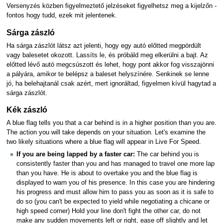
Versenyzés közben figyelmeztető jelzéseket figyelhetsz meg a kijelzőn -
fontos hogy tudd, ezek mit jelentenek.
Sárga zászló
Ha sárga zászlót látsz azt jelenti, hogy egy autó előtted megpördült
vagy balesetet okozott. Lassíts le, és próbáld meg elkerülni a bajt. Az
előtted lévő autó megcsúszott és lehet, hogy pont akkor fog visszajönni
a pályára, amikor te belépsz a baleset helyszínére. Senkinek se lenne
jó, ha belehajtanál csak azért, mert ignoráltad, figyelmen kívül hagytad a
sárga zászlót.
Kék zászló
A blue flag tells you that a car behind is in a higher position than you are.
The action you will take depends on your situation. Let's examine the
two likely situations where a blue flag will appear in Live For Speed.
If you are being lapped by a faster car:
The car behind you is
consistently faster than you and has managed to travel one more lap
than you have. He is about to overtake you and the blue flag is
displayed to warn you of his presence. In this case you are hindering
his progress and must allow him to pass you as soon as it is safe to
do so (you can't be expected to yield while negotiating a chicane or
high speed corner) Hold your line don't fight the other car, do not
make any sudden movements left or right, ease off slightly and let