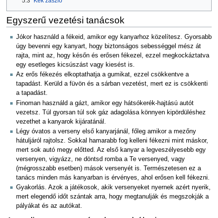
5.3
Kék zászló
Egyszerű vezetési tanácsok
Jókor használd a fékeid, amikor egy kanyarhoz közelítesz. Gyorsabb
úgy bevenni egy kanyart, hogy biztonságos sebességgel mész át
rajta, mint az, hogy későn és erősen fékezel, ezzel megkockáztatva
egy esetleges kicsúszást vagy kiesést is.
Az erős fékezés elkoptathatja a gumikat, ezzel csökkentve a
tapadást. Kerüld a füvön és a sárban vezetést, mert ez is csökkenti
a tapadást.
Finoman használd a gázt, amikor egy hátsókerék-hajtású autót
vezetsz. Túl gyorsan túl sok gáz adagolása könnyen kipördüléshez
vezethet a kanyarok kijáratánál.
Légy óvatos a verseny első kanyarjánál, főleg amikor a mezőny
hátuljáról rajtolsz. Sokkal hamarabb fog kelleni fékezni mint máskor,
mert sok autó megy előtted. Az első kanyar a legveszélyesebb egy
versenyen, vigyázz, ne döntsd romba a Te versenyed, vagy
(mégrosszabb esetben) mások versenyét is. Természetesen ez a
tanács minden más kanyarban is érvényes, ahol erősen kell fékezni.
Gyakorlás. Azok a játékosok, akik versenyeket nyernek azért nyerik,
mert elegendő időt szántak arra, hogy megtanulják és megszokják a
pályákat és az autókat.