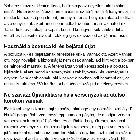
Soha ne szavazz Újraindításra, ha te vagy az egyetlen, aki hibákat
csinál. Ha rosszkor fékezel, és kicsúszol az útról az első kanyarban, de
mindenki más szépen elment, mennyire fer az hogy újra akarod indítani
a versenyt csak azért, mert nem tudtad az úton tartani az autódat?
Tanulj bőle és próbálj felkapaszkodni. Ha nagyon sok játékos hibát
vétett és balesetet okozott, akkor jogos szavaznod az Újraindításra.
Használd a boxutca ki- és bejárati útját
A boxutca ki- és bejáratának felfestése okkal vannak ott. Azért vannak
ott, hogy növeljék a biztonságát nem csak annak, aki kint volt a boxban,
de mindenki másnak is. A fehér/sárga vonal keresztezése a boxutca
kijáratánál ellent mond a versenyzési szabályoknak, és veszélyes is
egyben. Nem csak annak, aki kint volt a boxban kell betartani ezt, de
annak is, aki épp 250 km/h-s sebességgel száguld a célegyenesben.
Ne szavazz Újraindításra ha a versenyzők az utolsó
körökön vannak
Ez inkább egy udvariassági szabály, minthogy egy normális szabály. Pl.
Ha két (vagy több) versenyző épp harcol a pályán, de mindjárt vége a
versenyüknek, belép 10 játékos és eldöntik, hogy ők most azonnal
akarnak versenyezni, és újraindítják a versenyt, az éppen versenyző
játékosokkal szemben ez nem fer. Mutass egy kis tiszteletet és várj a
szavazással addig, amíg a versenyzők befejezték versenyüket. NE