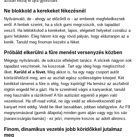
azután kezdj el újra gyorsítani.
Ne blokkold a kerekeket fékezésnél
Nyilvánvaló, de - ahogy az előzőről is - az emberek megfeledkeznek
erről. A fentiek szerint, ha a slick gumi megcsúszik, sok tapadást
veszít. Ha leblokkolod a kerekeket, lapos, elégetett helyeket csinálsz a
gumi felületén. Elég három kör egy rövid pályán, hogy eldurranjon az a
kerék. Tanuld meg finoman kezelni a féket.
Próbáld elkerülni a fűre menést versenyzés közben
Mégegy nyilvánvaló, de sokszor elfelejtett tanács. A slickek nagyon sok
tapadást veszítenek, ha koszosak. Tart egy ideig hogy megtisztítsd
őket.
Kerüld el a füvet.
Még akkor is, ha egy nagy csoport autót
körözöl/előzöl meg, ami az aszfalt egész szélességére kiterjed. Két
kerékkel rámenni a fűre is elég, hogy kipörögj! Ha lemész az aszfaltról
rögtön engedd fel a gázt. Ha le szeretnéd vágni a kanyarokat, tanuld
meg használni a rázókövet! A fűn autózást egyenlő a jégen való
vezetéssel. Ha off-road voltál, ne úgy vedd az elkövetkezendő pár
kanyart mint eddig. Vedd be őket lassabban, jobban odafigyelve. Az F9
megnyomásával (gumik állapota) minden gumi alján vagy egy kis sáv
(narancssárgás-barnás) - ez jelzi, mennyire koszos az adott abroncs.
Finom, dinamikus vezetés jobb köridőkkel jutalmaz
meg