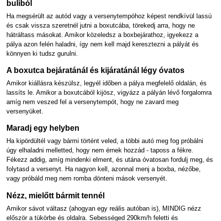
buliból
Ha megsérült az autód vagy a versenytempóhoz képest rendkívül lassú
és csak vissza szeretnél jutni a boxutcába, törekedj arra, hogy ne
hátráltass másokat. Amikor közeledsz a boxbejárathoz, igyekezz a
pálya azon felén haladni, így nem kell majd keresztezni a pályát és
könnyen ki tudsz gurulni.
A boxutca bejáratánál és kijáratánál légy óvatos
Amikor kiállásra készülsz, legyél időben a pálya megfelelő oldalán, és
lassíts le. Amikor a boxutcából kijösz, vigyázz a pályán lévő forgalomra
amíg nem veszed fel a versenytempót, hogy ne zavard meg
versenyüket.
Maradj egy helyben
Ha kipördültél vagy bármi történt veled, a többi autó meg fog próbálni
úgy elhaladni melletted, hogy nem érnek hozzád - taposs a fékre.
Fékezz addig, amíg mindenki elment, és utána óvatosan fordulj meg, és
folytasd a versenyt. Ha nagyon kell, azonnal menj a boxba, nézőbe,
vagy próbáld meg nem romba dönteni mások versenyét.
Nézz, mielőtt bármit tennél
Amikor sávot váltasz (ahogyan egy reális autóban is), MINDIG nézz
először a tükörbe és oldalra. Sebességed 290km/h feletti és