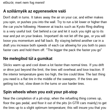
először, mert nem fog menni!
A szélárnyék az egyenesekre való
Don't draft in turns. It takes away the air on your car, and either makes
you spin, or pushes you into the wall. Try to run a bit lower or higher than
the car you're following. However at tracks such as Kyoto Ring drafting
is a very useful tool. Get behind a car and let it suck you right up to its
rear and put on your brakes. Important! do not let off the gas, or you will
loose you momentum and fall back. By staying behind another car in a
draft you increase both speeds of each car allowing for you both to pass
faster cars and hold them off. "The bigger the pack the faster you go"
Ne melegítsd túl a gumikat
Slicks warm up and cool down a lot faster than normal tires. If you drift
or drive just beyond the limit, the tires will overheat and lose traction. If
the interior temperature goes too high, the tire could blow. The last thing
you need is a flat tire in the middle of the sweepers. If the tires are
getting too hot, slow down in the turns or use harder tires.
Spin wheels when you exit your pit-stop
Near the completion of a pit-stop; when the refuelling thing comes up,
floor the gas pedal, and floor it out of the pits (in GTR cars mainly) to get
the tires up to a slight optimum temperature; this will insure you that you