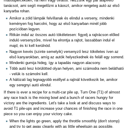
másodpercekben, ha nem vagy óvatos. Nézzünk egy pár alapvető
tanácsot, ami segít megelőzni a káoszt, amikor rengeteg autó az első
kanyarba rohan.
Amikor a zöld lámpák felvillanak és elindul a verseny, mindenki
keményen fog harcolni, hogy az első kanyarban minél jobb
pozícióban legyen.
Ritkán indul az összes autó tökéletesen: figyelj a rajtrácson előled
induló versenyzőre, mivel ha elrontja a rajtot, lassabban indul el
majd, és ki kell kerülnöd.
Nagyon kevés (szinte semelyik) versenyző lesz tökéletes íven az
első kanyarokban, amíg az autók helyezkednek és feláll egy sorrend.
Mindenki gumija hideg, így a tapadás nagyon alacsony.
Több autó lesz körülötted olyan helyen, ami számodra nem belátható
- velük is számolni kell.
A hálózati lag legnagyobb eséllyel a rajtnál következik be, amikor
egy seregnyi autó elindul.
If there is ever a recipe for a multi-car pile up, Turn One (T1) of almost
any race track is the mixing bowl and a bunch of racers hungry for
victory are the ingredients. Let's take a look at and discuss ways to
avoid T1 pile-ups and increase your chances of finishing the race in one
piece so you can enjoy your victory cake.
When the lights go green, apply the throttle smoothly (don't stomp)
and try to get away cleanly with as little wheelspin as possible.