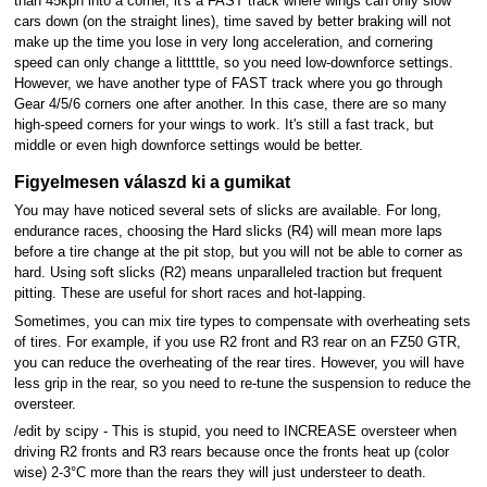
than 45kph into a corner, it's a FAST track where wings can only slow
cars down (on the straight lines), time saved by better braking will not
make up the time you lose in very long acceleration, and cornering
speed can only change a litttttle, so you need low-downforce settings.
However, we have another type of FAST track where you go through
Gear 4/5/6 corners one after another. In this case, there are so many
high-speed corners for your wings to work. It's still a fast track, but
middle or even high downforce settings would be better.
Figyelmesen válaszd ki a gumikat
You may have noticed several sets of slicks are available. For long,
endurance races, choosing the Hard slicks (R4) will mean more laps
before a tire change at the pit stop, but you will not be able to corner as
hard. Using soft slicks (R2) means unparalleled traction but frequent
pitting. These are useful for short races and hot-lapping.
Sometimes, you can mix tire types to compensate with overheating sets
of tires. For example, if you use R2 front and R3 rear on an FZ50 GTR,
you can reduce the overheating of the rear tires. However, you will have
less grip in the rear, so you need to re-tune the suspension to reduce the
oversteer.
/edit by scipy - This is stupid, you need to INCREASE oversteer when
driving R2 fronts and R3 rears because once the fronts heat up (color
wise) 2-3°C more than the rears they will just understeer to death.