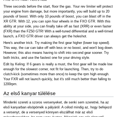
Three seconds before the start, floor the gas. Your rev limiter will protect
your engine from damage, but more importantly, you will build up to 20
pounds of boost. With only 10 pounds of boost, you can blast off in the
XR GTR. With 12, you can spin four wheels in the FXO GTR. With this
ability at your side, you can finally take off as fast (XRR) or even faster
(FXR) than the FZ50 GTR! With a well-tuned differential and a well-timed
launch, a FXO GTR driver can always get the holeshot.
Here's another trick. Try making the first gear higher (lower top speed).
This way, the car can take off with less or no boost, and won't bog down.
However, this also means having to shift into second gear sooner. Try
both tricks, and use the fastest one for your driving style.
Edit by Keling: If 6 gears is really a must, the first gear will be made low
enough for the slowest corner, not fit for launching. Then, try to do
clutch-kick (sometimes more than once) to keep the rpm high enough.
Your FXR will not launch quickly, but it's still much better than falling to
1200rpm.
Az első kanyar túlélése
Mindenki szereti a szoros versenyeket, de senki sem szeretné, ha az
első kanyarban elsöpörnék a pályáról. A célod mindig az, hogy befejezd
a versenyt, de a versenyed könnyen elszállhat már az első