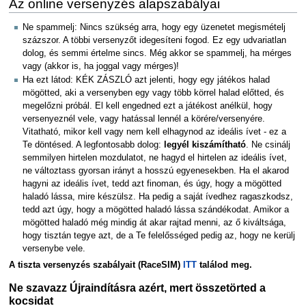
Az online versenyzés alapszabályai
Ne spammelj: Nincs szükség arra, hogy egy üzenetet megismételj
százszor. A többi versenyzőt idegesíteni fogod. Ez egy udvariatlan
dolog, és semmi értelme sincs. Még akkor se spammelj, ha mérges
vagy (akkor is, ha joggal vagy mérges)!
Ha ezt látod: KÉK ZÁSZLÓ azt jelenti, hogy egy játékos halad
mögötted, aki a versenyben egy vagy több körrel halad előtted, és
megelőzni próbál. El kell engedned ezt a játékost anélkül, hogy
versenyeznél vele, vagy hatással lennél a körére/versenyére.
Vitatható, mikor kell vagy nem kell elhagynod az ideális ívet - ez a
Te döntésed. A legfontosabb dolog:
legyél kiszámítható
. Ne csinálj
semmilyen hirtelen mozdulatot, ne hagyd el hirtelen az ideális ívet,
ne változtass gyorsan irányt a hosszú egyenesekben. Ha el akarod
hagyni az ideális ívet, tedd azt finoman, és úgy, hogy a mögötted
haladó lássa, mire készülsz. Ha pedig a saját ívedhez ragaszkodsz,
tedd azt úgy, hogy a mögötted haladó lássa szándékodat. Amikor a
mögötted haladó még mindig át akar rajtad menni, az ő kiváltsága,
hogy tisztán tegye azt, de a Te felelősséged pedig az, hogy ne kerülj
versenybe vele.
A tiszta versenyzés szabályait (RaceSIM)
ITT
találod meg.
Ne szavazz Újraindításra azért, mert összetörted a
kocsidat