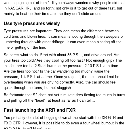
wont slip going out of turn 1. If you always wondered why people did that
in NASCAR, IRL, and so forth; not only is it to get out of there fast, but
mainly to heat up their tires a bit so they don't slide around...
Use tyre pressures wisely
Tyre pressures are important. They can mean the difference between
cold tires and blown tires. It can mean shooting through the sweepers or
lumbering through with great driftage. It can even mean blasting off the
line or getting off the line.
So here's what to do. Start with about 35 P.S.I., and drive around. Are
your tires too cold? Are they cooling off too fast? Not enough grip? The
insides are too hot? Start lowering the pressure, 2-10 P.S.I. at a time.
Are the tires too hot? Is the car wandering too much? Raise the
pressure, 1-4 P.S.I. at a time. Once you got it, the tires should not be
overheating when you are driving correctly. Also, the car should feel
quick through the turns, but not sluggish.
Be fortunate that S2 does not yet simulate tires flexing too much in turns
and pulling off the "bead", at least as far as I can tell...
Fast launching the XRR and FXR
You probably do a lot of bogging down at the start with the XR GTR and
FXO GTR. However, it is possible to do even a four wheel burnout in the
FXO GTR! How? Here's how.