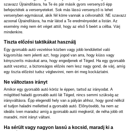
szavazz Újraindításra, ha Te és pár másik gyors versenyző épp
befejeztétek a versenyeteket. Sok más lássú versenyző is lehet
versenyben egymással, akik fél körre vannak a célvonaltól. NE szavazz
azoonal Újraindításra, ha már látod a Te eredményeidet a listán. Az
esemény még nem ért véget attól, hogy az első 5 beért a célba. Várj
mindenkire.
Tiszta előzési taktikákat használj
Egy gyorsabb autó vezetése közben vagy jobb lendülettel való
kigyorsítás nem jelenti azt, hogy jogod van arra, hogy kiüss vagy
kényszeríts másokat arra, hogy engedjenek el Téged. Ha egy gyorsabb
autót vezetsz, a biztonságos előzés nem lesz nagy gond, de várj, amíg
egy tiszta előzést tudsz végbevinni, nem éri meg kockáztatni.
Ne változtass irányt
Amikor egy gyorsabb autó köröz le éppen, tartsd az irányodat. A
mögötted haladó gyorsabb autó lát Téged, nincs semmi szükség az
irányváltásra. Épp elegendő hely van a pályán ahhoz, hogy gond nélkül
el tudjon haladni melletted a gyorsabb autó. Előnyösebb, ha nem az
ideális íven maradsz amíg a gyorsabb autó megkerül, de néha jobb ott
maradni, mint irányt váltani.
Ha sérült vagy nagyon lassú a kocsid, maradj ki a