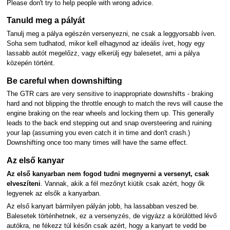
Please don't try to help people with wrong advice.
Tanuld meg a pályát
Tanulj meg a pálya egészén versenyezni, ne csak a leggyorsabb íven.
Soha sem tudhatod, mikor kell elhagynod az ideális ívet, hogy egy
lassabb autót megelőzz, vagy elkerülj egy balesetet, ami a pálya
közepén történt.
Be careful when downshifting
The GTR cars are very sensitive to inappropriate downshifts - braking
hard and not blipping the throttle enough to match the revs will cause the
engine braking on the rear wheels and locking them up. This generally
leads to the back end stepping out and snap oversteering and ruining
your lap (assuming you even catch it in time and don't crash.)
Downshifting once too many times will have the same effect.
Az első kanyar
Az első kanyarban nem fogod tudni megnyerni a versenyt, csak
elveszíteni
. Vannak, akik a fél mezőnyt kiütik csak azért, hogy ők
legyenek az elsők a kanyarban.
Az első kanyart bármilyen pályán jobb, ha lassabban veszed be.
Balesetek történhetnek, ez a versenyzés, de vigyázz a körülötted lévő
autókra, ne fékezz túl későn csak azért, hogy a kanyart te vedd be