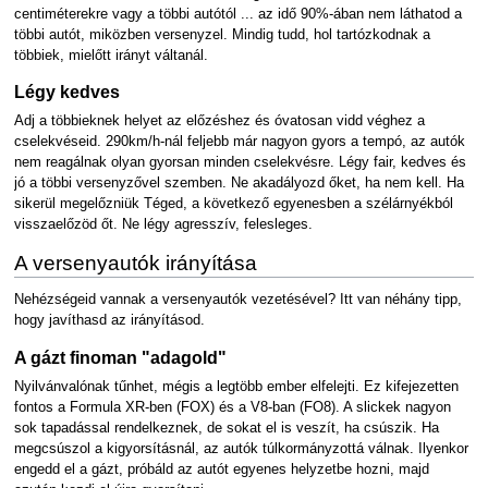
centiméterekre vagy a többi autótól ... az idő 90%-ában nem láthatod a
többi autót, miközben versenyzel. Mindig tudd, hol tartózkodnak a
többiek, mielőtt irányt váltanál.
Légy kedves
Adj a többieknek helyet az előzéshez és óvatosan vidd véghez a
cselekvéseid. 290km/h-nál feljebb már nagyon gyors a tempó, az autók
nem reagálnak olyan gyorsan minden cselekvésre. Légy fair, kedves és
jó a többi versenyzővel szemben. Ne akadályozd őket, ha nem kell. Ha
sikerül megelőzniük Téged, a következő egyenesben a szélárnyékból
visszaelőzöd őt. Ne légy agresszív, felesleges.
A versenyautók irányítása
Nehézségeid vannak a versenyautók vezetésével? Itt van néhány tipp,
hogy javíthasd az irányításod.
A gázt finoman "adagold"
Nyilvánvalónak tűnhet, mégis a legtöbb ember elfelejti. Ez kifejezetten
fontos a Formula XR-ben (FOX) és a V8-ban (FO8). A slickek nagyon
sok tapadással rendelkeznek, de sokat el is veszít, ha csúszik. Ha
megcsúszol a kigyorsításnál, az autók túlkormányzottá válnak. Ilyenkor
engedd el a gázt, próbáld az autót egyenes helyzetbe hozni, majd