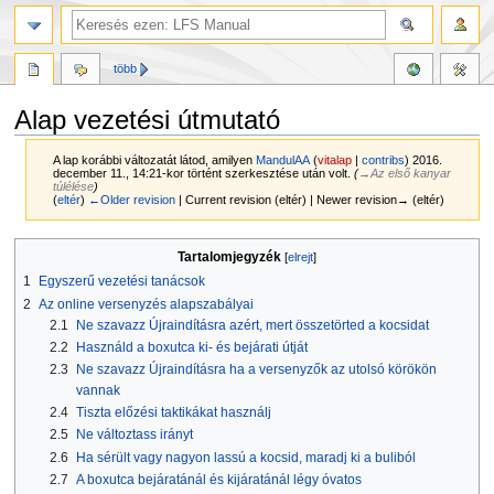
több
Alap vezetési útmutató
A lap korábbi változatát látod, amilyen
MandulAA
(
vitalap
|
contribs
)
2016.
december 11., 14:21-kor történt szerkesztése után volt.
(
→‎Az első kanyar
túlélése
)
(
eltér
)
←Older revision
| Current revision (eltér) | Newer revision→ (eltér)
Ugrás
Ugrás
Tartalomjegyzék
a
a
1
Egyszerű vezetési tanácsok
navigációhoz
kereséshez
2
Az online versenyzés alapszabályai
2.1
Ne szavazz Újraindításra azért, mert összetörted a kocsidat
2.2
Használd a boxutca ki- és bejárati útját
2.3
Ne szavazz Újraindításra ha a versenyzők az utolsó körökön
vannak
2.4
Tiszta előzési taktikákat használj
2.5
Ne változtass irányt
2.6
Ha sérült vagy nagyon lassú a kocsid, maradj ki a buliból
2.7
A boxutca bejáratánál és kijáratánál légy óvatos