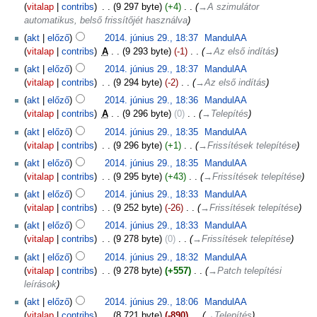
vitalap
contribs
‎
9 297 byte
+4
‎
→‎A szimulátor
automatikus, belső frissítőjét használva
akt
előző
2014. június 29., 18:37
‎
MandulAA
vitalap
contribs
‎
A
9 293 byte
-1
‎
→‎Az első indítás
akt
előző
2014. június 29., 18:37
‎
MandulAA
vitalap
contribs
‎
9 294 byte
-2
‎
→‎Az első indítás
akt
előző
2014. június 29., 18:36
‎
MandulAA
vitalap
contribs
‎
A
9 296 byte
0
‎
→‎Telepítés
akt
előző
2014. június 29., 18:35
‎
MandulAA
vitalap
contribs
‎
9 296 byte
+1
‎
→‎Frissítések telepítése
akt
előző
2014. június 29., 18:35
‎
MandulAA
vitalap
contribs
‎
9 295 byte
+43
‎
→‎Frissítések telepítése
akt
előző
2014. június 29., 18:33
‎
MandulAA
vitalap
contribs
‎
9 252 byte
-26
‎
→‎Frissítések telepítése
akt
előző
2014. június 29., 18:33
‎
MandulAA
vitalap
contribs
‎
9 278 byte
0
‎
→‎Frissítések telepítése
akt
előző
2014. június 29., 18:32
‎
MandulAA
vitalap
contribs
‎
9 278 byte
+557
‎
→‎Patch telepítési
leírások
akt
előző
2014. június 29., 18:06
‎
MandulAA
vitalap
contribs
‎
8 721 byte
-890
‎
→‎Telepítés