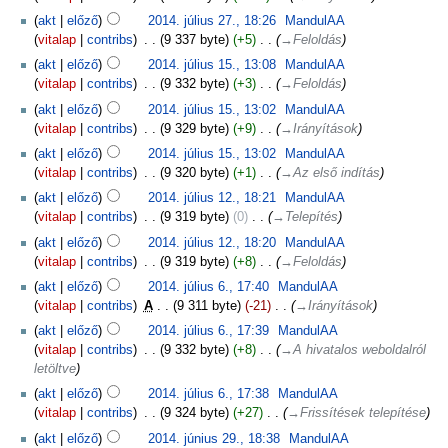
akt
előző
2014. július 27., 18:26
‎
MandulAA
vitalap
contribs
‎
9 337 byte
+5
‎
→‎Feloldás
akt
előző
2014. július 15., 13:08
‎
MandulAA
vitalap
contribs
‎
9 332 byte
+3
‎
→‎Feloldás
akt
előző
2014. július 15., 13:02
‎
MandulAA
vitalap
contribs
‎
9 329 byte
+9
‎
→‎Irányítások
akt
előző
2014. július 15., 13:02
‎
MandulAA
vitalap
contribs
‎
9 320 byte
+1
‎
→‎Az első indítás
akt
előző
2014. július 12., 18:21
‎
MandulAA
vitalap
contribs
‎
9 319 byte
0
‎
→‎Telepítés
akt
előző
2014. július 12., 18:20
‎
MandulAA
vitalap
contribs
‎
9 319 byte
+8
‎
→‎Feloldás
akt
előző
2014. július 6., 17:40
‎
MandulAA
vitalap
contribs
‎
A
9 311 byte
-21
‎
→‎Irányítások
akt
előző
2014. július 6., 17:39
‎
MandulAA
vitalap
contribs
‎
9 332 byte
+8
‎
→‎A hivatalos weboldalról
letöltve
akt
előző
2014. július 6., 17:38
‎
MandulAA
vitalap
contribs
‎
9 324 byte
+27
‎
→‎Frissítések telepítése
akt
előző
2014. június 29., 18:38
‎
MandulAA