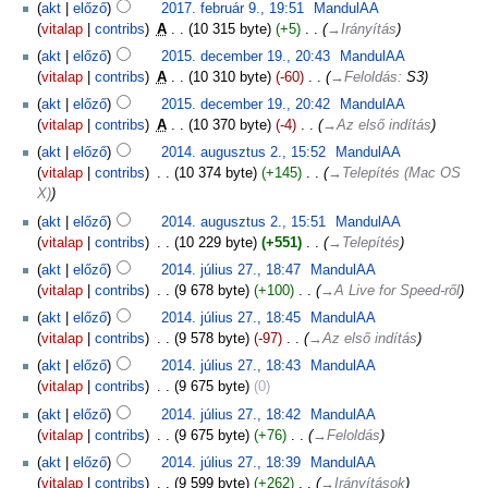
akt
előző
2017. február 9., 19:51
‎
MandulAA
vitalap
contribs
‎
A
10 315 byte
+5
‎
→‎Irányítás
akt
előző
2015. december 19., 20:43
‎
MandulAA
vitalap
contribs
‎
A
10 310 byte
-60
‎
→‎Feloldás
:
S3
akt
előző
2015. december 19., 20:42
‎
MandulAA
vitalap
contribs
‎
A
10 370 byte
-4
‎
→‎Az első indítás
akt
előző
2014. augusztus 2., 15:52
‎
MandulAA
vitalap
contribs
‎
10 374 byte
+145
‎
→‎Telepítés (Mac OS
X)
akt
előző
2014. augusztus 2., 15:51
‎
MandulAA
vitalap
contribs
‎
10 229 byte
+551
‎
→‎Telepítés
akt
előző
2014. július 27., 18:47
‎
MandulAA
vitalap
contribs
‎
9 678 byte
+100
‎
→‎A Live for Speed-ről
akt
előző
2014. július 27., 18:45
‎
MandulAA
vitalap
contribs
‎
9 578 byte
-97
‎
→‎Az első indítás
akt
előző
2014. július 27., 18:43
‎
MandulAA
vitalap
contribs
‎
9 675 byte
0
akt
előző
2014. július 27., 18:42
‎
MandulAA
vitalap
contribs
‎
9 675 byte
+76
‎
→‎Feloldás
akt
előző
2014. július 27., 18:39
‎
MandulAA
vitalap
contribs
‎
9 599 byte
+262
‎
→‎Irányítások