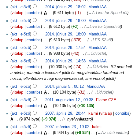
akt
előző
2014. június 29., 18:02
‎
MandulAA
vitalap
contribs
‎
A
9 611 byte
-1
‎
→‎A Live for Speed-ről
akt
előző
2014. június 29., 18:00
‎
MandulAA
vitalap
contribs
‎
9 612 byte
+2
‎
→‎Live for Speed-ről
akt
előző
2014. június 29., 18:00
‎
MandulAA
vitalap
contribs
‎
9 610 byte
-378
‎
→‎LFS S2-ről
akt
előző
2014. június 29., 17:54
‎
MandulAA
vitalap
contribs
‎
9 988 byte
-42
‎
→‎Üdvözlet
akt
előző
2014. június 29., 14:58
‎
MandulAA
vitalap
contribs
‎
10 030 byte
-74
‎
→‎Üdvözlet
:
S2 nem kell
a névbe, ma már a licenszet jelöli és megvásárlása tartalmat ad
hozzá, ellentétben a régi megnevezéssel, ami verziót jelölt
akt
előző
2014. január 5., 00:12
‎
MandulAA
vitalap
contribs
‎
A
10 104 byte
-31
‎
→‎Üdvözlet
akt
előző
2011. augusztus 12., 09:38
‎
Flame CZE
vitalap
contribs
‎
A
10 135 byte
+10 135
akt
előző
2007. április 29., 20:44
‎
kalmi
vitalap
contribs
A
9 974 byte
+9 974
‎
+ nyelvválasztó
akt
előző
2007. március 23., 19:02
‎
kalmi
vitalap
contribs
‎
A
9 934 byte
+9 934
‎
→‎Az első indítás