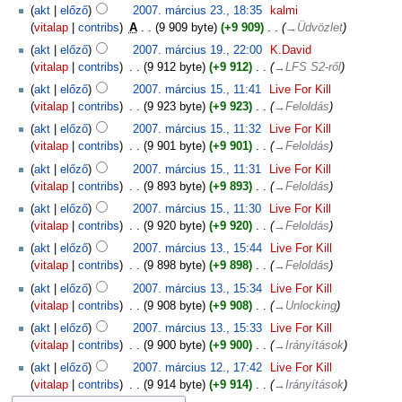
akt
előző
2007. március 23., 18:35
‎
kalmi
vitalap
contribs
‎
A
9 909 byte
+9 909
‎
→‎Üdvözlet
akt
előző
2007. március 19., 22:00
‎
K.David
vitalap
contribs
‎
9 912 byte
+9 912
‎
→‎LFS S2-ről
akt
előző
2007. március 15., 11:41
‎
Live For Kill
vitalap
contribs
‎
9 923 byte
+9 923
‎
→‎Feloldás
akt
előző
2007. március 15., 11:32
‎
Live For Kill
vitalap
contribs
‎
9 901 byte
+9 901
‎
→‎Feloldás
akt
előző
2007. március 15., 11:31
‎
Live For Kill
vitalap
contribs
‎
9 893 byte
+9 893
‎
→‎Feloldás
akt
előző
2007. március 15., 11:30
‎
Live For Kill
vitalap
contribs
‎
9 920 byte
+9 920
‎
→‎Feloldás
akt
előző
2007. március 13., 15:44
‎
Live For Kill
vitalap
contribs
‎
9 898 byte
+9 898
‎
→‎Feloldás
akt
előző
2007. március 13., 15:34
‎
Live For Kill
vitalap
contribs
‎
9 908 byte
+9 908
‎
→‎Unlocking
akt
előző
2007. március 13., 15:33
‎
Live For Kill
vitalap
contribs
‎
9 900 byte
+9 900
‎
→‎Irányítások
akt
előző
2007. március 12., 17:42
‎
Live For Kill
vitalap
contribs
‎
9 914 byte
+9 914
‎
→‎Irányítások