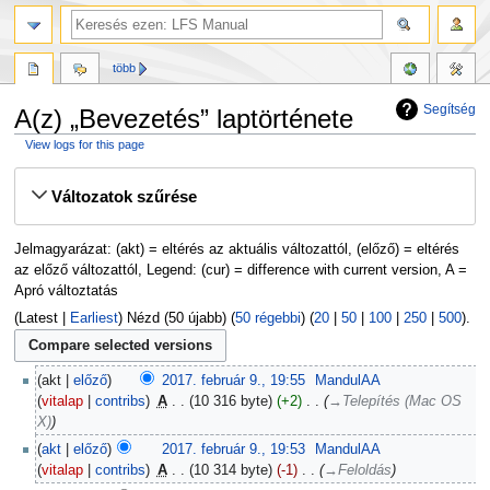
több
Segítség
A(z) „Bevezetés” laptörténete
View logs for this page
Ugrás
Ugrás
Változatok szűrése
a
a
navigációhoz
kereséshez
Jelmagyarázat: (akt) = eltérés az aktuális változattól, (előző) = eltérés
az előző változattól, Legend: (cur) = difference with current version, A =
Apró változtatás
(Latest |
Earliest
) Nézd (50 újabb) (
50 régebbi
) (
20
|
50
|
100
|
250
|
500
).
akt
előző
2017. február 9., 19:55
‎
MandulAA
vitalap
contribs
‎
A
10 316 byte
+2
‎
→‎Telepítés (Mac OS
X)
akt
előző
2017. február 9., 19:53
‎
MandulAA
vitalap
contribs
‎
A
10 314 byte
-1
‎
→‎Feloldás