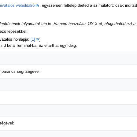
hivatalos weboldalról
, egyszerűen feltelepítheted a szimulátort: csak indítsd
epítésének folyamatát írja le. Ha nem használsz OS X-et, átugorhatod ezt a
kező lépésekkel:
ivatalos honlapja:
[1]
)
rd be a Terminal-ba, ez eltarthat egy ideig:
ő parancs segítségével:
ségével: