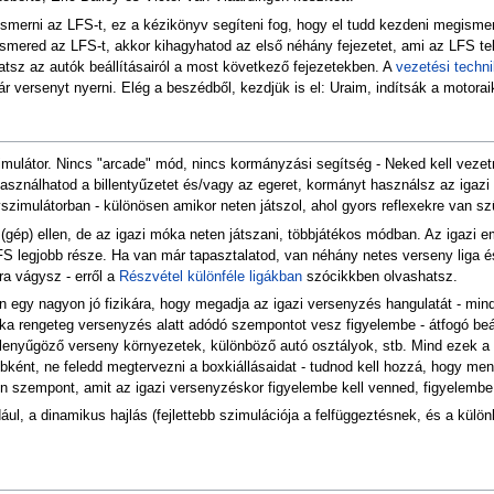
erni az LFS-t, ez a kézikönyv segíteni fog, hogy el tudd kezdeni megismern
smered az LFS-t, akkor kihagyhatod az első néhány fejezetet, ami az LFS tel
atsz az autók beállításairól a most következő fejezetekben. A
vezetési techn
ár versenyt nyerni. Elég a beszédből, kezdjük is el: Uraim, indítsák a motorai
ulátor. Nincs "arcade" mód, nincs kormányzási segítség - Neked kell vezetn
asználhatod a billentyűzetet és/vagy az egeret, kormányt használsz az igazi
szimulátorban - különösen amikor neten játszol, ahol gyors reflexekre van s
gép) ellen, de az igazi móka neten játszani, többjátékos módban. Az igazi e
FS legjobb része. Ha van már tapasztalatod, van néhány netes verseny liga 
a vágysz - erről a
Részvétel különféle ligákban
szócikkben olvashatsz.
egy nagyon jó fizikára, hogy megadja az igazi versenyzés hangulatát - mi
zika rengeteg versenyzés alatt adódó szempontot vesz figyelembe - átfogó be
, lenyűgöző verseny környezetek, különböző autó osztályok, stb. Mind ezek 
ébként, ne feledd megtervezni a boxkiállásaidat - tudnod kell hozzá, hogy me
en szempont, amit az igazi versenyzéskor figyelembe kell venned, figyelembe
dául, a dinamikus hajlás (fejlettebb szimulációja a felfüggeztésnek, és a külö