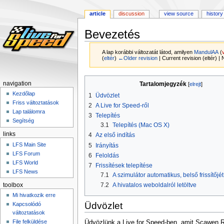
article
discussion
view source
history
Bevezetés
A lap korábbi változatát látod, amilyen
MandulAA
(
(
eltér
)
←Older revision
| Current revision (eltér) |
Ugrás
Ugrás
navigation
Tartalomjegyzék
a
a
Kezdőlap
1
Üdvözlet
navigációhoz
kereséshez
Friss változtatások
2
A Live for Speed-ről
Lap találomra
3
Telepítés
Segítség
3.1
Telepítés (Mac OS X)
links
4
Az első indítás
LFS Main Site
5
Irányítás
LFS Forum
6
Feloldás
LFS World
7
Frissítések telepítése
LFS News
7.1
A szimulátor automatikus, belső frissítőjé
7.2
A hivatalos weboldalról letöltve
toolbox
Mi hivatkozik erre
Üdvözlet
Kapcsolódó
változtatások
File felküldése
Üdvözlünk a Live for Speed-ben, amit Scawen Rob