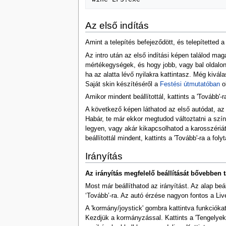
Az első indítás
Amint a telepítés befejeződött, és telepítetted a
Az intro után az első indítási képen találod ma
mértékegységek, és hogy jobb, vagy bal oldalon 
ha az alatta lévő nyilakra kattintasz. Még kivála
Saját skin készítéséről a
Festési útmutatóban
o
Amikor mindent beállítottál, kattints a 'Tovább'-r
A következő képen láthatod az első autódat, a
Habár, te már ekkor megtudod változtatni a szín
legyen, vagy akár kikapcsolhatod a karosszériát
beállítottál mindent, kattints a 'Tovább'-ra a foly
Irányítás
Az irányítás megfelelő beállítását bővebben t
Most már beállíthatod az irányítást. Az alap beá
‘Tovább’-ra. Az autó érzése nagyon fontos a Liv
A 'kormány/joystick' gombra kattintva funkcióka
Kezdjük a kormányzással. Kattints a 'Tengelyek