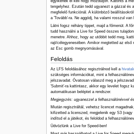
egyikének el kell hogy mozduljon. Kattints a m
tengelyhez. Ezután tedd ugyanezt a gázzal és a 
megfelelő funkciónál. A különböző beállításokról 
a 'Tovább'-ra. Ne aggódj, ha valami rosszul van 
Látni fogsz néhány tippet, majd a főmenüt. A főm
tudd használni a Live for Speed összes tulajdon
menetre. Ahhoz, hogy az utóbbit tedd meg, kat
rajt/célegyenesében. Amikor megtetted az első n
az Esc gomb megnyomásával.
Feloldás
Az LFS feloldásához regisztrálnod kell a
hivatal
szükséges információkat, mint a felhasználónev
jelszavadat. Óvatosan válaszd meg a jelszavada
'Submit'-ra kattintasz, akkor egy levelet fogsz k
automatikusan beléptet a rendszer.
Megjegyzés: ugyanezzel a felhasználónévvel és
Miután regisztráltál, vehetsz licencet magadnak
kifizetted a licenszed, megjelenik egy S3 (vagy 
indítsd el a játékot, és feloldod a felhasználóne
Üdvözlünk a Live for Speed-ben!
Most már használhatod a Live for Speed megvá