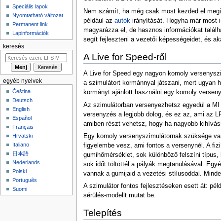
Speciális lapok
Nem számít, ha még csak most kezded el megism
Nyomtatható változat
például az
autók
irányítását. Hogyha már most i
Permanent link
magyarázza el, de hasznos információkat találh
Lapinformációk
segít fejleszteni a vezetői képességeidet, és ak
keresés
A Live for Speed-ről
A Live for Speed egy nagyon komoly versenyszim
egyéb nyelvek
a szimulátort kormánnyal játszani, mert ugyan h
Čeština
kormányt ajánlott használni egy komoly verseny
Deutsch
Az szimulátorban versenyezhetsz egyedül a MI (
English
versenyzés a legjobb dolog, és ez az, ami az L
Español
amiben részt vehetsz, hogy ha nagyobb kihívásr
Français
Hrvatski
Egy komoly versenyszimulátornak szüksége van 
Italiano
figyelembe vesz, ami fontos a versenynél. A fi
日本語
gumihőmérséklet, sok különböző felszíni típus
Nederlands
sok időt töltöttél a pályák megtanulásával. Egy
Polski
vannak a gumijaid a vezetési stílusoddal. Mind
Português
A szimulátor fontos fejlesztéseken esett át: pél
Suomi
sérülés-modellt mutat be.
Telepítés