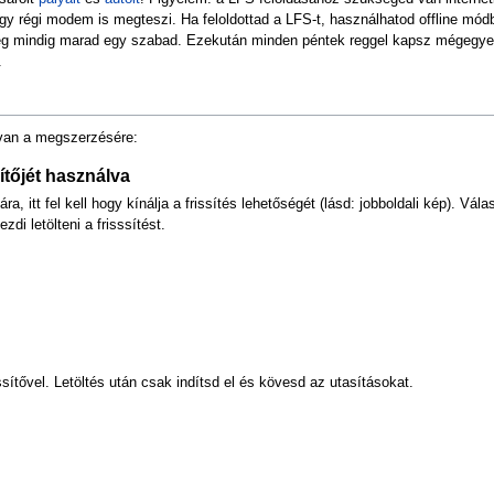
régi modem is megteszi. Ha feloldottad a LFS-t, használhatod offline módban
ég mindig marad egy szabad. Ezekután minden péntek reggel kapsz mégegyet,
.
 van a megszerzésére:
ítőjét használva
a, itt fel kell hogy kínálja a frissítés lehetőségét (lásd: jobboldali kép). Vál
di letölteni a frisssítést.
ssítővel. Letöltés után csak indítsd el és kövesd az utasításokat.