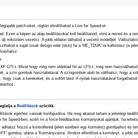
 legújabb patch-eket, rögtön elindíthatod a Live for Speed-et.
gad. Ezen a képen az alap beállításokat kell beállítanod, mint a neved és a r
ülj miközben vezetsz. A jobb oldalon láthatod a vezető modelljét. Változtatni
szthatod a saját sisak design-odat (skin) ha a 'HE_TDUK'-ra kattintasz (a jele
lvashatsz.
a.
z XF GTI-t. Mivel hogy még nem oldottad fel az LFS-t, még nem használhatod
ét, a szín gombok használatával. A színgombok alatt te válthatsz, hogy a sof
, hogy csak a kerekeket, és a sofőrt lásd. A nyilak használatával forgathatod
tatáshoz.
aglalja a
Beállítások
szócikk.
llítások egérhez vannak konfigurálva. Ha meg akarod tartani a jelenlegi beállít
e for Speed-ben, ezért mi a force feedbackes kormányokat ajánljuk, ha lehets
t adhatsz hozzá a kontrollered (jelen esetben egy kormány) gombjaihoz és te
/FF' gombra, utána a 'Kormányzásra'. Amikor elfordítod a kormányt, a jobb ol