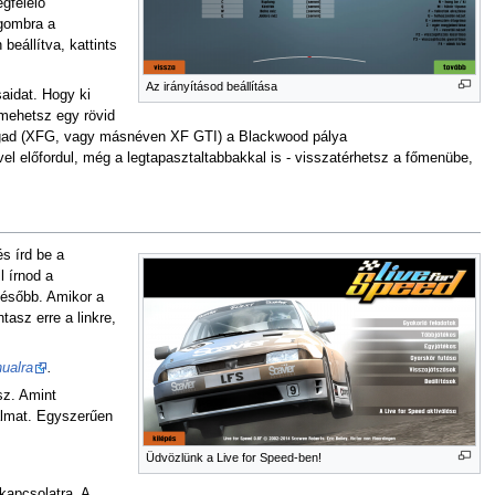
gfelelő
 gombra a
beállítva, kattints
Az irányításod beállítása
saidat. Hogy ki
 mehetsz egy rövid
 magad (XFG, vagy másnéven XF GTI) a Blackwood pálya
el előfordul, még a legtapasztaltabbakkal is - visszatérhetsz a főmenübe,
és írd be a
 írnod a
később. Amikor a
tasz erre a linkre,
ualra
.
sz. Amint
talmat. Egyszerűen
Üdvözlünk a Live for Speed-ben!
kapcsolatra. A