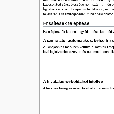
kapcsolatod sávszélessége nem számít, még egy 
Így akár két számítógépen is feloldhatod, és m
fejleszted a számítógépedet, mindig feloldhatod
Frissítések telepítése
Ha a fejlesztők kiadnak egy frissítést, két mód
A szimulátor automatikus, belső friss
A Többjátékos menüben kattints a Játékok listájár
lévő legközelebbi szervert és automatikusan elkez
A hivatalos weboldalról letöltve
A frissítés bejegyzésében található manuális fri