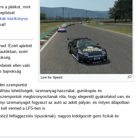
i a játékot, mint
epítését
ikák kézikönyve
kat!
ed. Ezért ajánlott
 autókban, ezért
zükség.
mberek ellen való
és bajnokság
Live for Speed
nden szempontot
állítási lehetőségek, üzemanyag-használat, gumikopás és
a szempontok megbizonyosítanak róla, hogy elegendő gyakorlatod van, és
nnyi üzemanyagot fogyaszt az autó az adott pályán, és milyen állapotban
 kell venned a LFS-ben is.
nböző felfüggezstés típusoknak), nagyon kidolgozott gumi fizikát és