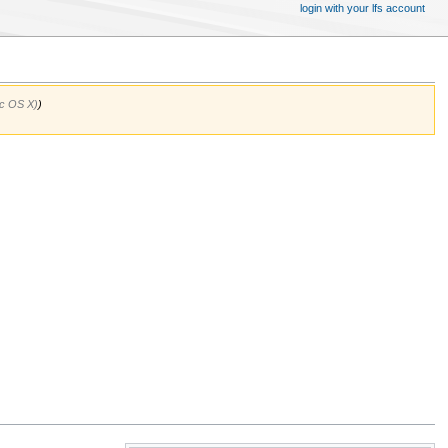
login with your lfs account
ac OS X)
)