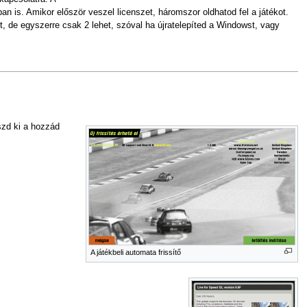
 is. Amikor először veszel licenszet, háromszor oldhatod fel a játékot.
 de egyszerre csak 2 lehet, szóval ha újratelepíted a Windowst, vagy
aszd ki a hozzád
A játékbeli automata frissítő