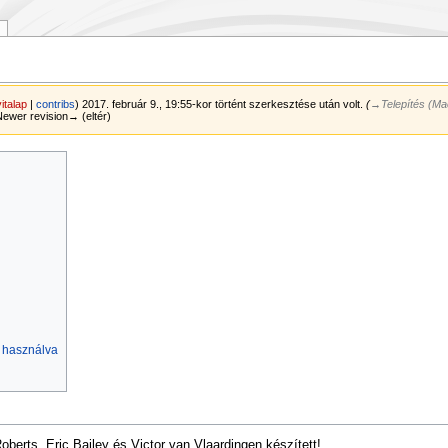
vitalap
|
contribs
)
2017. február 9., 19:55-kor történt szerkesztése után volt.
(
→‎Telepítés (M
 Newer revision→ (eltér)
t használva
erts, Eric Bailey és Victor van Vlaardingen készített!