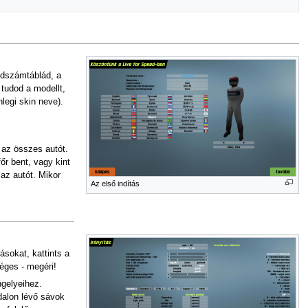
endszámtáblád, a
 tudod a modellt,
nlegi skin neve).
 az összes autót.
őr bent, vagy kint
 az autót. Mikor
Az első indítás
ásokat, kattints a
éges - megéri!
ngelyeihez.
dalon lévő sávok