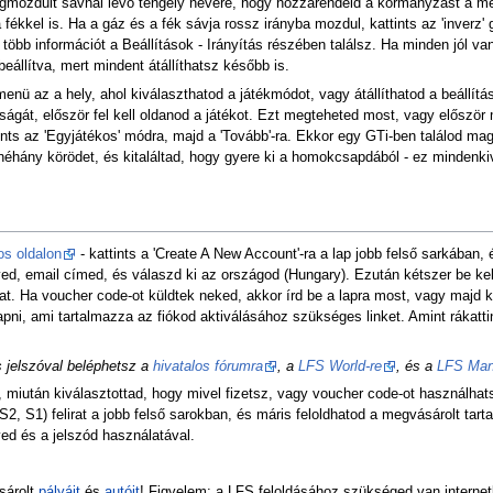
egmozdult sávnál lévő tengely nevére, hogy hozzárendeld a kormányzást a me
fékkel is. Ha a gáz és a fék sávja rossz irányba mozdul, kattints az 'inverz'
több információt a Beállítások - Irányítás részében találsz. Ha minden jól van 
beállítva, mert mindent átállíthatsz később is.
enü az a hely, ahol kiválaszthatod a játékmódot, vagy átállíthatod a beállítá
ságát, először fel kell oldanod a játékot. Ezt megteheted most, vagy először
tints az 'Egyjátékos' módra, majd a 'Tovább'-ra. Ekkor egy GTi-ben találod
éhány körödet, és kitaláltad, hogy gyere ki a homokcsapdából - ez mindenkiv
os oldalon
- kattints a 'Create A New Account'-ra a lap jobb felső sarkában, 
ed, email címed, és válaszd ki az országod (Hungary). Ezután kétszer be kell
t. Ha voucher code-ot küldtek neked, akkor írd be a lapra most, vagy majd 
apni, ami tartalmazza az fiókod aktiválásához szükséges linket. Amint rákattin
 jelszóval beléphetsz a
hivatalos fórumra
, a
LFS World-re
, és a
LFS Man
, miután kiválasztottad, hogy mivel fizetsz, vagy voucher code-ot használhat
S2, S1) felirat a jobb felső sarokban, és máris feloldhatod a megvásárolt tar
ved és a jelszód használatával.
sárolt
pályáit
és
autóit
! Figyelem: a LFS feloldásához szükséged van internet