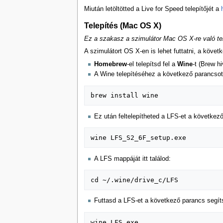
Miután letöltötted a Live for Speed telepítőjét a
Telepítés (Mac OS X)
Ez a szakasz a szimulátor Mac OS X-re való tel
A szimulátort OS X-en is lehet futtatni, a követ
Homebrew
-el telepítsd fel a
Wine
-t (Brew h
A Wine telepítéséhez a következő parancsot í
Ez után feltelepítheted a LFS-et a következ
A LFS mappáját itt találod:
Futtasd a LFS-et a következő parancs segít