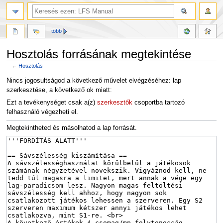
több
Hosztolás forrásának megtekintése
←
Hosztolás
Ugrás
Ugrás
Nincs jogosultságod a következő művelet elvégzéséhez: lap
a
a
szerkesztése, a következő ok miatt:
navigációhoz
kereséshez
Ezt a tevékenységet csak a(z)
szerkesztők
csoportba tartozó
felhasználó végezheti el.
Megtekintheted és másolhatod a lap forrását.