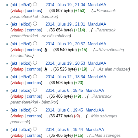
akt
előző
2014. július 19., 21:04
‎
MandulAA
vitalap
contribs
‎
36 807 byte
+153
‎
→‎Parancsok
paraméterekkel - bármikor
akt
előző
2014. július 19., 21:01
‎
MandulAA
vitalap
contribs
‎
36 654 byte
+114
‎
→‎Parancsok
paraméterekkel - az előszobában
akt
előző
2014. július 19., 20:57
‎
MandulAA
vitalap
contribs
‎
A
36 540 byte
+15
‎
→‎Sávszélesség
kiszámítása
akt
előző
2014. július 19., 20:53
‎
MandulAA
vitalap
contribs
‎
A
36 525 byte
+19
‎
→‎Az alap módszer
akt
előző
2014. július 12., 18:34
‎
MandulAA
vitalap
contribs
‎
36 506 byte
+20
akt
előző
2014. július 6., 19:45
‎
MandulAA
vitalap
contribs
‎
36 486 byte
+9
‎
→‎Parancsok
paraméterekkel - bármikor
akt
előző
2014. július 6., 19:45
‎
MandulAA
vitalap
contribs
‎
36 477 byte
-9
‎
→‎Más szöveges
parancsok
akt
előző
2014. július 6., 19:44
‎
MandulAA
vitalap
contribs
‎
36 486 byte
+16
‎
→‎Más szöveges