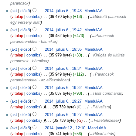
parancsok
akt
előző
2014. július 6., 19:43
‎
MandulAA
vitalap
contribs
‎
36 470 byte
+18
‎
→‎Büntető parancsok -
egy verseny alatt
akt
előző
2014. július 6., 19:42
‎
MandulAA
vitalap
contribs
‎
36 452 byte
+473
‎
→‎Parancsok
paraméterekkel - bármikor
akt
előző
2014. július 6., 19:36
‎
MandulAA
vitalap
contribs
‎
35 979 byte
+30
‎
→‎Kirúgás és kitiltás
parancsok - bármikor
akt
előző
2014. július 6., 19:34
‎
MandulAA
vitalap
contribs
‎
35 949 byte
+112
‎
→‎Parancsok
paraméterekkel - az előszobában
akt
előző
2014. július 6., 19:32
‎
MandulAA
vitalap
contribs
‎
35 837 byte
+98
‎
→‎Host commands
akt
előző
2014. július 6., 19:27
‎
MandulAA
vitalap
contribs
‎
A
35 739 byte
0
‎
→‎Pályalista
akt
előző
2014. július 6., 19:27
‎
MandulAA
vitalap
contribs
‎
A
35 739 byte
-2
‎
→‎Feltételezések
akt
előző
2014. január 12., 12:10
‎
MandulAA
vitalap
contribs
‎
35 741 byte
+56
‎
→‎Rövid leírás