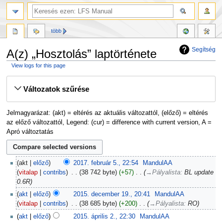
több
Segítség
A(z) „Hosztolás” laptörténete
View logs for this page
Ugrás
Ugrás
Változatok szűrése
a
a
navigációhoz
kereséshez
Jelmagyarázat: (akt) = eltérés az aktuális változattól, (előző) = eltérés
az előző változattól, Legend: (cur) = difference with current version, A =
Apró változtatás
akt
előző
2017. február 5., 22:54
‎
MandulAA
vitalap
contribs
‎
38 742 byte
+57
‎
→‎Pályalista
:
BL update
0.6R
akt
előző
2015. december 19., 20:41
‎
MandulAA
vitalap
contribs
‎
38 685 byte
+200
‎
→‎Pályalista
:
RO
akt
előző
2015. április 2., 22:30
‎
MandulAA