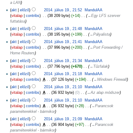
a LAN
akt
előző
2014. július 19., 21:52
‎
MandulAA
vitalap
contribs
‎
38 209 byte
+14
‎
→‎Egy LFS szerver
futtatása
akt
előző
2014. július 19., 21:48
‎
MandulAA
vitalap
contribs
‎
38 195 byte
+199
‎
→‎Pályalista
akt
előző
2014. július 19., 21:41
‎
MandulAA
vitalap
contribs
‎
37 996 byte
+200
‎
→‎Port Forwarding /
Home Routers
akt
előző
2014. július 19., 21:34
‎
MandulAA
vitalap
contribs
‎
37 796 byte
+670
‎
→‎Tűzfalak
akt
előző
2014. július 19., 21:18
‎
MandulAA
vitalap
contribs
‎
A
37 126 byte
+194
‎
→‎Windows Firewall
akt
előző
2014. július 19., 21:10
‎
MandulAA
vitalap
contribs
‎
A
36 932 byte
0
‎
→‎Az alap módszer
akt
előző
2014. július 19., 21:10
‎
MandulAA
vitalap
contribs
‎
A
36 932 byte
+28
‎
→‎Parancsok
paraméterekkel - bármikor
akt
előző
2014. július 19., 21:09
‎
MandulAA
vitalap
contribs
‎
A
36 904 byte
+97
‎
→‎Parancsok
paraméterekkel - bármikor