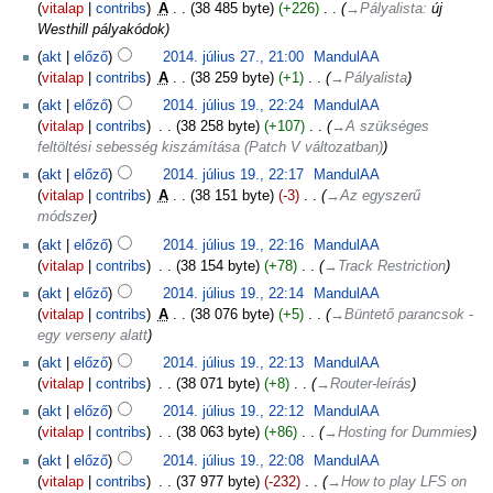
vitalap
contribs
‎
A
38 485 byte
+226
‎
→‎Pályalista
:
új
Westhill pályakódok
akt
előző
2014. július 27., 21:00
‎
MandulAA
vitalap
contribs
‎
A
38 259 byte
+1
‎
→‎Pályalista
akt
előző
2014. július 19., 22:24
‎
MandulAA
vitalap
contribs
‎
38 258 byte
+107
‎
→‎A szükséges
feltöltési sebesség kiszámítása (Patch V változatban)
akt
előző
2014. július 19., 22:17
‎
MandulAA
vitalap
contribs
‎
A
38 151 byte
-3
‎
→‎Az egyszerű
módszer
akt
előző
2014. július 19., 22:16
‎
MandulAA
vitalap
contribs
‎
38 154 byte
+78
‎
→‎Track Restriction
akt
előző
2014. július 19., 22:14
‎
MandulAA
vitalap
contribs
‎
A
38 076 byte
+5
‎
→‎Büntető parancsok -
egy verseny alatt
akt
előző
2014. július 19., 22:13
‎
MandulAA
vitalap
contribs
‎
38 071 byte
+8
‎
→‎Router-leírás
akt
előző
2014. július 19., 22:12
‎
MandulAA
vitalap
contribs
‎
38 063 byte
+86
‎
→‎Hosting for Dummies
akt
előző
2014. július 19., 22:08
‎
MandulAA
vitalap
contribs
‎
37 977 byte
-232
‎
→‎How to play LFS on