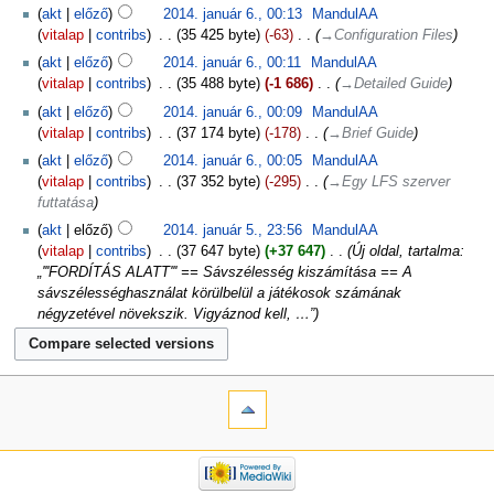
akt
előző
2014. január 6., 00:13
‎
MandulAA
vitalap
contribs
‎
35 425 byte
-63
‎
→‎Configuration Files
akt
előző
2014. január 6., 00:11
‎
MandulAA
vitalap
contribs
‎
35 488 byte
-1 686
‎
→‎Detailed Guide
akt
előző
2014. január 6., 00:09
‎
MandulAA
vitalap
contribs
‎
37 174 byte
-178
‎
→‎Brief Guide
akt
előző
2014. január 6., 00:05
‎
MandulAA
vitalap
contribs
‎
37 352 byte
-295
‎
→‎Egy LFS szerver
futtatása
akt
előző
2014. január 5., 23:56
‎
MandulAA
vitalap
contribs
‎
37 647 byte
+37 647
‎
Új oldal, tartalma:
„'''FORDÍTÁS ALATT''' == Sávszélesség kiszámítása == A
sávszélességhasználat körülbelül a játékosok számának
négyzetével növekszik. Vigyáznod kell, …”