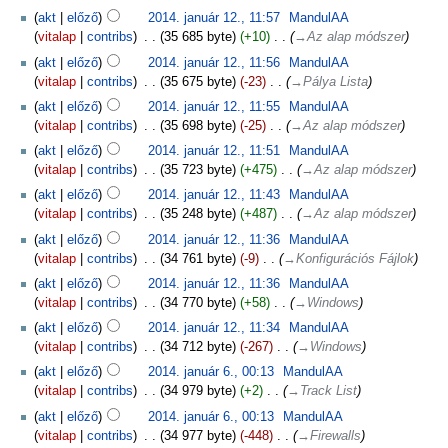
akt
előző
2014. január 12., 11:57
‎
MandulAA
vitalap
contribs
‎
35 685 byte
+10
‎
→‎Az alap módszer
akt
előző
2014. január 12., 11:56
‎
MandulAA
vitalap
contribs
‎
35 675 byte
-23
‎
→‎Pálya Lista
akt
előző
2014. január 12., 11:55
‎
MandulAA
vitalap
contribs
‎
35 698 byte
-25
‎
→‎Az alap módszer
akt
előző
2014. január 12., 11:51
‎
MandulAA
vitalap
contribs
‎
35 723 byte
+475
‎
→‎Az alap módszer
akt
előző
2014. január 12., 11:43
‎
MandulAA
vitalap
contribs
‎
35 248 byte
+487
‎
→‎Az alap módszer
akt
előző
2014. január 12., 11:36
‎
MandulAA
vitalap
contribs
‎
34 761 byte
-9
‎
→‎Konfigurációs Fájlok
akt
előző
2014. január 12., 11:36
‎
MandulAA
vitalap
contribs
‎
34 770 byte
+58
‎
→‎Windows
akt
előző
2014. január 12., 11:34
‎
MandulAA
vitalap
contribs
‎
34 712 byte
-267
‎
→‎Windows
akt
előző
2014. január 6., 00:13
‎
MandulAA
vitalap
contribs
‎
34 979 byte
+2
‎
→‎Track List
akt
előző
2014. január 6., 00:13
‎
MandulAA
vitalap
contribs
‎
34 977 byte
-448
‎
→‎Firewalls