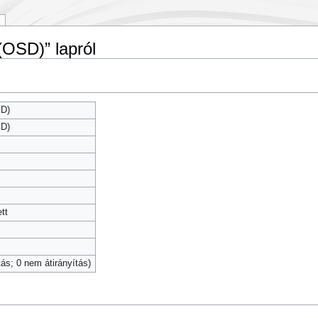
 (OSD)” lapról
SD)
SD)
tt
tás; 0 nem átirányítás)