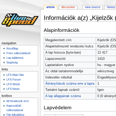
article
discussion
view source
history
Információk a(z) „Kijelzők
Ugrás
Ugrás
Alapinformációk
a
a
navigációhoz
kereséshez
Megjelenített cím
Kijelzők (O
navigation
Alapértelmezett rendezési kulcs
Kijelzők (O
Kezdőlap
A lap hossza (byte-ban)
12 417
Friss változtatások
Lap találomra
Lapazonosító
1410
Segítség
Laptartalom nyelve
hu - magyar
links
Az oldal tartalommodellje
wikiszöveg
LFS Main Site
Indexelés robottal
Engedélyeze
LFS Forum
Átirányítások száma erre a lapra
1
LFS World
LFS News
Tartalmi lapnak számít
Igen
toolbox
A lap allapjainak száma
0 (0 átirányí
Mi hivatkozik erre
Kapcsolódó
Lapvédelem
változtatások
File felküldése