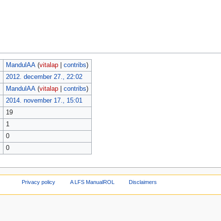
MandulAA
(
vitalap
|
contribs
)
2012. december 27., 22:02
MandulAA
(
vitalap
|
contribs
)
2014. november 17., 15:01
19
1
0
0
Privacy policy
A LFS ManualROL
Disclaimers