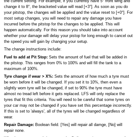
the current setting. For example, if you currently have 5° front wing and
change it to 8°, the bracketed value will read [+3°]. As soon as you do
your pitstop, the changes will be applied and the value reset to [+0°]. For
most setup changes, you will need to repair any damage you have
incurred before the pitstop for the changes to be applied. This will
happen automatically. For this reason you should take into account
whether your damage will delay your pistop for long enough to cancel out
the speed you will gain by changing your setup.
The change instructions include:
Fuel to add at Pit Stop:
Sets the amount of fuel that will be added in
the pitstop. This ranges from 0% to 100% and will fill the tank to a
maximum of 100%.
Tyre change if wear > X%:
Sets the amount of how much a tyre must
be worn before it will be changed. If you set it to 10%, then even a
slightly worn tyre will be changed, if set to 90% the tyre must have
almost no tread left before it gets replaced. LFS will only replace the
tyres that fit this criteria. You will need to be careful that some tyres on
your car may not be changed if you have set this percentage incorrectly.
If this is set to 'always', all of the tyres will be changed regardless of
wear.
Repair Damage:
Boolean field. [Yes] will repair all damge, [No] will
repair none.