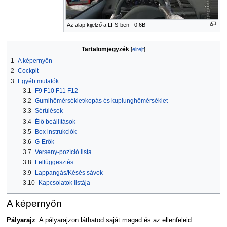
Az alap kijelző a LFS-ben - 0.6B
Tartalomjegyzék
1
A képernyőn
2
Cockpit
3
Egyéb mutatók
3.1
F9 F10 F11 F12
3.2
Gumihőmérséklet/kopás és kuplunghőmérséklet
3.3
Sérülések
3.4
Élő beállítások
3.5
Box instrukciók
3.6
G-Erők
3.7
Verseny-pozíció lista
3.8
Felfüggesztés
3.9
Lappangás/Késés sávok
3.10
Kapcsolatok listája
A képernyőn
Pályarajz
: A pályarajzon láthatod saját magad és az ellenfeleid