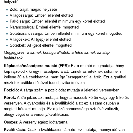
helyzetét.
Zöld: Saját magad helyzete
Világossárga: Emberi ellenfél előtted
Fakó sárga: Emberi ellenfél minimum egy körrel előtted
Narancssárga: Emberi ellenfél mögötted
Sötétnarancssárga: Emberi ellenfél minimum egy körrel mögötted
Világoskék: AI (gép) ellenfél előtted
Sötétkék: AI (gép) ellenfél mögötted
Megjegyzés: a színek konfigurálhatók, a felső színek az alap
beállítások.
Képkocka/másodperc mutató (FPS):
Ez a mutató megmutatja, hány
kép rajzolódik ki egy másodperc alatt. Ennek az értéknek soha nem
kellene 30 alá csökkennie, mert így "szaggathat" a játék. Ezt a grafikai
részletek csökkentésével tudod javítani/növelni.
Pozíció:
A sárga szám a pozíciódat mutatja a jelenlegi versenyben.
Körök:
A 2/5 jelzés azt mutatja, hogy a második körön vagy egy 5 körös
versenyen. A gyarkorlás és a kvalifikáció alatt ez a szám csupán a
megtett köröket mutatja. Ez a jelző narancssárga színűvé változik,
ahogy véget ér a verseny/kvalifikáció.
Összes:
A verseny egész időtartama.
Kvalifikáció:
Csak a kvalifikáción látható. Ez mutatja, mennyi idő van