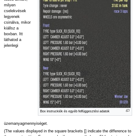
milyen
cselekvések
legyenek
csinálva, mikor
kiállsz a
boxban. Itt
láthatod a
jelenlegi
Box instruckiók és egyéb felfüggesztési adatok
üzemanyagmennyiséget.
(The values displayed in the square brackets [] indicate the difference to