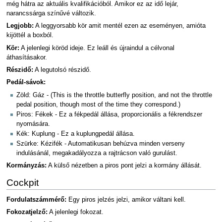
még hátra az aktuális kvalifikációból. Amikor ez az idő lejár,
narancssárga színűvé változik.
Legjobb:
A leggyorsabb kör amit mentél ezen az eseményen, amióta
kijöttél a boxból.
Kör:
A jelenlegi köröd ideje. Ez leáll és újraindul a célvonal
áthasításakor.
Részidő:
A legutolsó részidő.
Pedál-sávok:
Zöld: Gáz - (This is the throttle butterfly position, and not the throttle
pedal position, though most of the time they correspond.)
Piros: Fékek - Ez a fékpedál állása, proporcionális a fékrendszer
nyomására.
Kék: Kuplung - Ez a kuplungpedál állása.
Szürke: Kézifék - Automatikusan behúzva minden verseny
indulásánál, megakadályozza a rajtrácson való gurulást.
Kormányzás:
A külső nézetben a piros pont jelzi a kormány állását.
Cockpit
Fordulatszámmérő:
Egy piros jelzés jelzi, amikor váltani kell.
Fokozatjelző:
A jelenlegi fokozat.