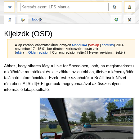
több
Kijelzők (OSD)
A lap korábbi változatát látod, amilyen
MandulAA
(
vitalap
|
contribs
)
2014.
november 17., 15:01-kor történt szerkesztése után volt.
(
eltér
)
←Older revision
| Current revision (eltér) | Newer revision→ (eltér)
Ugrás
Ugrás
Ahhoz, hogy sikeres légy a Live for Speed-ben, jobb, ha megismerkedsz
a
a
a különféle mutatókkal és kijelzőkkel az autókban, illetve a képernyődön
navigációhoz
kereséshez
található információkkal. Ezek testre szabhatók a Beállítások Nézet
részében. A [Shift]+[F] gombok megnyomásával az összes ilyen
információ kikapcsolható.