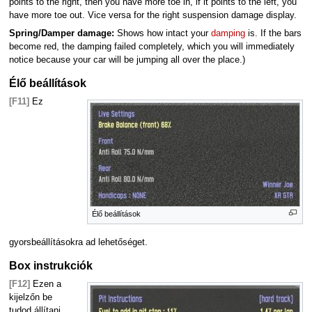
points to the right, then you have more toe in, if it points to the left, you
have more toe out. Vice versa for the right suspension damage display.
Spring/Damper damage:
Shows how intact your
damping
is. If the bars
become red, the damping failed completely, which you will immediately
notice because your car will be jumping all over the place.)
Élő beállítások
[F11]
Ez
Élő beállítások
gyorsbeállításokra ad lehetőséget.
Box instrukciók
[F12]
Ezen a
kijelzőn be
tudod állítani,