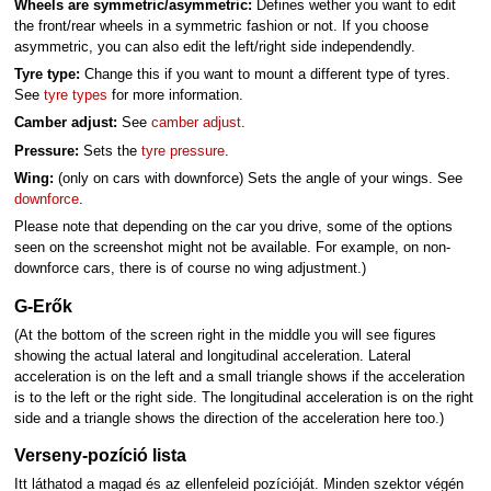
Wheels are symmetric/asymmetric:
Defines wether you want to edit
the front/rear wheels in a symmetric fashion or not. If you choose
asymmetric, you can also edit the left/right side independendly.
Tyre type:
Change this if you want to mount a different type of tyres.
See
tyre types
for more information.
Camber adjust:
See
camber adjust
.
Pressure:
Sets the
tyre pressure
.
Wing:
(only on cars with downforce) Sets the angle of your wings. See
downforce
.
Please note that depending on the car you drive, some of the options
seen on the screenshot might not be available. For example, on non-
downforce cars, there is of course no wing adjustment.)
G-Erők
(At the bottom of the screen right in the middle you will see figures
showing the actual lateral and longitudinal acceleration. Lateral
acceleration is on the left and a small triangle shows if the acceleration
is to the left or the right side. The longitudinal acceleration is on the right
side and a triangle shows the direction of the acceleration here too.)
Verseny-pozíció lista
Itt láthatod a magad és az ellenfeleid pozícióját. Minden szektor végén