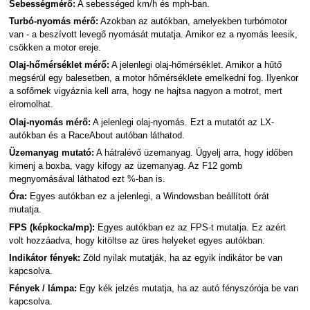
Sebességmérő:
A sebességed km/h és mph-ban.
Turbó-nyomás mérő:
Azokban az autókban, amelyekben turbómotor
van - a beszívott levegő nyomását mutatja. Amikor ez a nyomás leesik,
csökken a motor ereje.
Olaj-hőmérséklet mérő:
A jelenlegi olaj-hőmérséklet. Amikor a hűtő
megsérül egy balesetben, a motor hőmérséklete emelkedni fog. Ilyenkor
a sofőrnek vigyáznia kell arra, hogy ne hajtsa nagyon a motrot, mert
elromolhat.
Olaj-nyomás mérő:
A jelenlegi olaj-nyomás. Ezt a mutatót az LX-
autókban és a RaceAbout autóban láthatod.
Üzemanyag mutató:
A hátralévő üzemanyag. Ügyelj arra, hogy időben
kimenj a boxba, vagy kifogy az üzemanyag. Az F12 gomb
megnyomásával láthatod ezt %-ban is.
Óra:
Egyes autókban ez a jelenlegi, a Windowsban beállított órát
mutatja.
FPS (képkocka/mp):
Egyes autókban ez az FPS-t mutatja. Ez azért
volt hozzáadva, hogy kitöltse az üres helyeket egyes autókban.
Indikátor fények:
Zöld nyilak mutatják, ha az egyik indikátor be van
kapcsolva.
Fények / lámpa:
Egy kék jelzés mutatja, ha az autó fényszórója be van
kapcsolva.