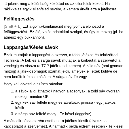
itt jelenik meg a különbség közötted és az ellenfelek között. Ha
ráklikkelsz egyik ellenfeled nevére, a kamera átvált arra a játékosra.
Felfüggesztés
[Shift + L]
Ezt a gomb-kombinációt megnyomva előhozod a
felfüggesztést. Ez élő, valós adatokkal szolgál, és úgy is mozog (pl. ha
átmész egy bukkannón).
Lappangás/Késés sávok
Ezek mutatják a lappangást a szerver, a többi játékos és teközötted.
Technikai: A kék és a sárga sávok mutatják a körbeutat a szervertől a
vendégig és vissza (a TCP játék rendszerben). A zöld sáv (ami gyorsan
mozog) a játék-csomagok számát jelöli, amelyek el lettek küldve de
nem kerültek felhasználásra. A sárga sáv Te vagy.
Hogy kell olvasni a színes sávokat:
a sávok alig láthatók / nagyon alacsonyak, a zöld sáv gyorsan
mozog - minden OK
egy kék sáv felfelé megy és átváltozik pirossá - egy játékos
késik
a sárga sáv felfelé megy - Te késel (laggolsz)
A második példa extrém esetben - a játékos kiesik (elveszti a
kapcsolatot a szerverhez). A harmadik példa extrém esetben - Te kiesel