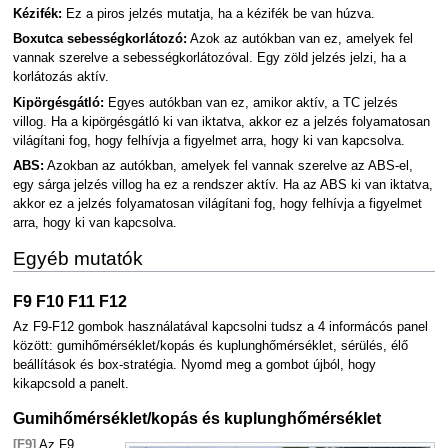
Kézifék:
Ez a piros jelzés mutatja, ha a kézifék be van húzva.
Boxutca sebességkorlátozó:
Azok az autókban van ez, amelyek fel
vannak szerelve a sebességkorlátozóval. Egy zöld jelzés jelzi, ha a
korlátozás aktív.
Kipörgésgátló:
Egyes autókban van ez, amikor aktív, a TC jelzés
villog. Ha a kipörgésgátló ki van iktatva, akkor ez a jelzés folyamatosan
világítani fog, hogy felhívja a figyelmet arra, hogy ki van kapcsolva.
ABS:
Azokban az autókban, amelyek fel vannak szerelve az ABS-el,
egy sárga jelzés villog ha ez a rendszer aktív. Ha az ABS ki van iktatva,
akkor ez a jelzés folyamatosan világítani fog, hogy felhívja a figyelmet
arra, hogy ki van kapcsolva.
Egyéb mutatók
F9 F10 F11 F12
Az F9-F12 gombok használatával kapcsolni tudsz a 4 informácós panel
között: gumihőmérséklet/kopás és kuplunghőmérséklet, sérülés, élő
beállítások és box-stratégia. Nyomd meg a gombot újból, hogy
kikapcsold a panelt.
Gumihőmérséklet/kopás és kuplunghőmérséklet
[F9]
Az F9