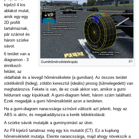
kijelző 4 kis
ablakot mutat,
amik egy-egy
2D profilt
tartalmaznak,
pár számot és
három szürke
sávot.
6 terület van a
diagramon - 3
Gumihőmérséklet/kopás
érintkező-
felület, az
oldalfalak és a levegő hőmérsékelete (a gumiban). Az összes terület
sötétkéktől (hideg), zöldön keresztül (ideális) pirosig (túlmelegedett) van
meghatározva. Fekete is van, de ez csak akkor van, amikor a gumi
feldurrant vagy kipukkadt. A gumi-diagram felett, három szám található.
Ezek megadják a gumi hőmérsékletét azon a területen.
Ha a gumi-diagram naracssárga színűvé változik azt jelenti, hogy az
ABS is aktív, és megakadályozza a kerék leblokkolását.
A szürke sávok mutatják a guminyomást az úton.
Az F9 kijelző tartalmaz még egy kis mutatót (CT). Ez a kuplung
hőmérsékletét mutatja. Eleinte narancssárga, majd ahogy növekszik a