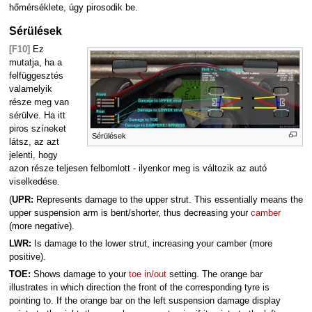
hőmérséklete, úgy pirosodik be.
Sérülések
[F10]
Ez
mutatja, ha a
felfüggesztés
valamelyik
része meg van
sérülve. Ha itt
piros színeket
Sérülések
látsz, az azt
jelenti, hogy
azon része teljesen felbomlott - ilyenkor meg is változik az autó
viselkedése.
(
UPR:
Represents damage to the upper strut. This essentially means the
upper suspension arm is bent/shorter, thus decreasing your
camber
(more negative).
LWR:
Is damage to the lower strut, increasing your camber (more
positive).
TOE:
Shows damage to your
toe in/out
setting. The orange bar
illustrates in which direction the front of the corresponding tyre is
pointing to. If the orange bar on the left suspension damage display