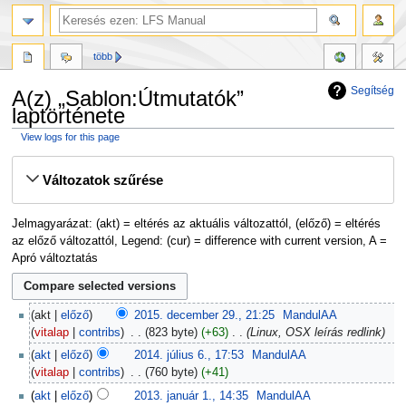
több
Segítség
A(z) „Sablon:Útmutatók”
laptörténete
View logs for this page
Ugrás
Ugrás
Változatok szűrése
a
a
navigációhoz
kereséshez
Jelmagyarázat: (akt) = eltérés az aktuális változattól, (előző) = eltérés
az előző változattól, Legend: (cur) = difference with current version, A =
Apró változtatás
akt
előző
2015. december 29., 21:25
‎
MandulAA
vitalap
contribs
‎
823 byte
+63
‎
Linux, OSX leírás redlink
akt
előző
2014. július 6., 17:53
‎
MandulAA
vitalap
contribs
‎
760 byte
+41
akt
előző
2013. január 1., 14:35
‎
MandulAA