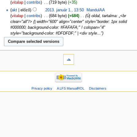
vitalap
contribs
‎
719 byte
+35
akt
előző
2013. január 1., 13:50
‎
MandulAA
vitalap
contribs
‎
684 byte
+684
‎
Új oldal, tartalma: „<br
clear="all"/> {| width="600" align="center" style="border: 1px solid
#000000; background-color: #FAFAFA;" ! colspan="4"
style="background-color: #DFDFDF;" | <div style…”
Privacy policy
A LFS ManualROL
Disclaimers