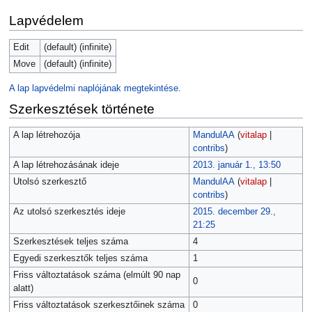
Lapvédelem
Edit
(default) (infinite)
Move
(default) (infinite)
A lap lapvédelmi naplójának megtekintése.
Szerkesztések története
A lap létrehozója
MandulAA
(
vitalap
|
contribs
)
A lap létrehozásának ideje
2013. január 1., 13:50
Utolsó szerkesztő
MandulAA
(
vitalap
|
contribs
)
Az utolsó szerkesztés ideje
2015. december 29.,
21:25
Szerkesztések teljes száma
4
Egyedi szerkesztők teljes száma
1
Friss változtatások száma (elmúlt 90 nap
0
alatt)
Friss változtatások szerkesztőinek száma
0