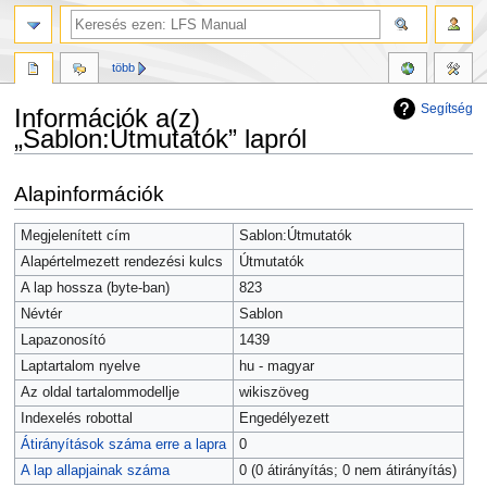
több
Segítség
Információk a(z)
„Sablon:Útmutatók” lapról
Ugrás
Ugrás
Alapinformációk
a
a
navigációhoz
kereséshez
Megjelenített cím
Sablon:Útmutatók
Alapértelmezett rendezési kulcs
Útmutatók
A lap hossza (byte-ban)
823
Névtér
Sablon
Lapazonosító
1439
Laptartalom nyelve
hu - magyar
Az oldal tartalommodellje
wikiszöveg
Indexelés robottal
Engedélyezett
Átirányítások száma erre a lapra
0
A lap allapjainak száma
0 (0 átirányítás; 0 nem átirányítás)