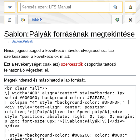
több
Sablon:Pályák forrásának megtekintése
←
Sablon:Pályák
Ugrás
Ugrás
Nincs jogosultságod a következő művelet elvégzéséhez: lap
a
a
szerkesztése, a következő ok miatt:
navigációhoz
kereséshez
Ezt a tevékenységet csak a(z)
szerkesztők
csoportba tartozó
felhasználó végezheti el.
Megtekintheted és másolhatod a lap forrását.