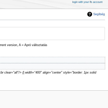
login with your lfs account
Segítség
rrent version, A = Apró változtatás
„<br clear="all"/> {| width="400" align="center" style="border: 1px solid