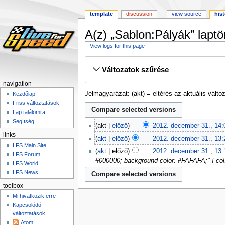
template
discussion
view source
his
A(z) „Sablon:Pályák” laptö
View logs for this page
Ugrás
Ugrás
Változatok szűrése
a
a
navigációhoz
kereséshez
navigation
Jelmagyarázat: (akt) = eltérés az aktuális változ
Kezdőlap
Friss változtatások
Lap találomra
Segítség
akt
előző
2012. december 31., 14:
links
akt
előző
2012. december 31., 13:
LFS Main Site
akt
előző
2012. december 31., 13:
LFS Forum
#000000; background-color: #FAFAFA;" ! col
LFS World
LFS News
toolbox
Mi hivatkozik erre
Kapcsolódó
változtatások
Atom