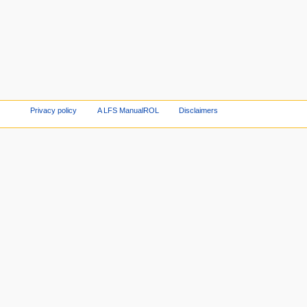
Privacy policy
A LFS ManualROL
Disclaimers