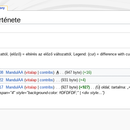
tory
rténete
attól, (előző) = eltérés az előző változattól, Legend: (cur) = difference with cu
08
‎
MandulAA
vitalap
contribs
‎
A
947 byte
+16
22
‎
MandulAA
vitalap
contribs
‎
931 byte
+4
17
‎
MandulAA
vitalap
contribs
‎
927 byte
+927
‎
Új oldal, tartalma: 
span="4" style="background-color: #DFDFDF;" | <div style…”