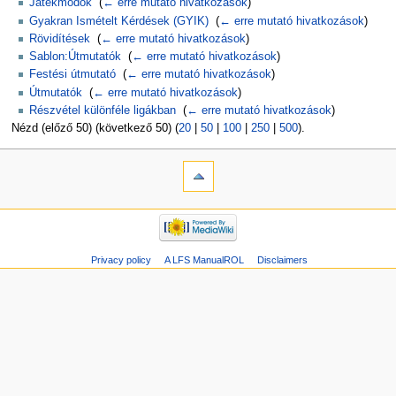
Játékmódok
‎
(
← erre mutató hivatkozások
)
Gyakran Ismételt Kérdések (GYIK)
‎
(
← erre mutató hivatkozások
)
Rövidítések
‎
(
← erre mutató hivatkozások
)
Sablon:Útmutatók
‎
(
← erre mutató hivatkozások
)
Festési útmutató
‎
(
← erre mutató hivatkozások
)
Útmutatók
‎
(
← erre mutató hivatkozások
)
Részvétel különféle ligákban
‎
(
← erre mutató hivatkozások
)
Nézd (előző 50) (következő 50) (
20
|
50
|
100
|
250
|
500
).
Privacy policy
A LFS ManualROL
Disclaimers