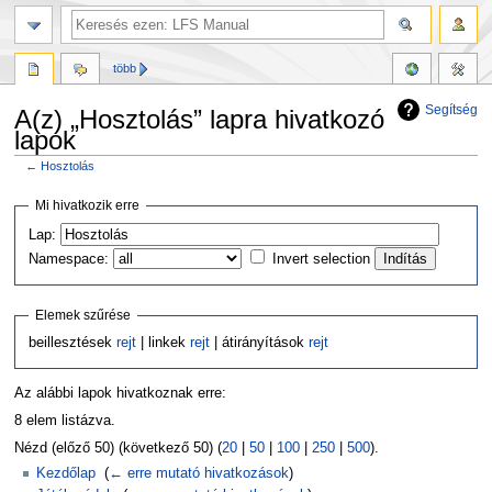
több
Segítség
A(z) „Hosztolás” lapra hivatkozó
lapok
←
Hosztolás
Ugrás
Ugrás
Mi hivatkozik erre
a
a
Lap:
navigációhoz
kereséshez
Namespace:
Invert selection
Elemek szűrése
beillesztések
rejt
| linkek
rejt
| átirányítások
rejt
Az alábbi lapok hivatkoznak erre:
8 elem listázva.
Nézd (előző 50) (következő 50) (
20
|
50
|
100
|
250
|
500
).
Kezdőlap
‎
(
← erre mutató hivatkozások
)