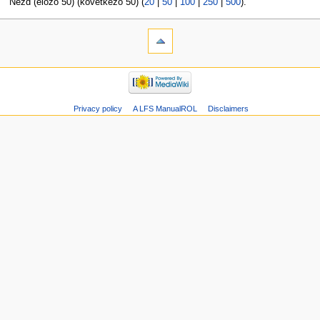
Nézd (előző 50) (következő 50) (
20
|
50
|
100
|
250
|
500
).
Privacy policy
A LFS ManualROL
Disclaimers