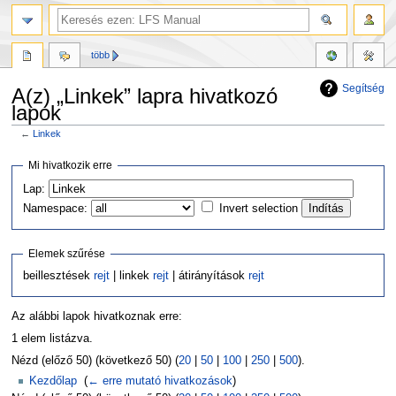
több
Segítség
A(z) „Linkek” lapra hivatkozó
lapok
←
Linkek
Ugrás
Ugrás
Mi hivatkozik erre
a
a
Lap:
navigációhoz
kereséshez
Namespace:
Invert selection
Elemek szűrése
beillesztések
rejt
| linkek
rejt
| átirányítások
rejt
Az alábbi lapok hivatkoznak erre:
1 elem listázva.
Nézd (előző 50) (következő 50) (
20
|
50
|
100
|
250
|
500
).
Kezdőlap
‎
(
← erre mutató hivatkozások
)