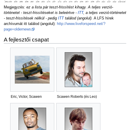
Megjegyzés:
ez a lista pár teszt-frissítést kihagy. A teljes verzió-
történetet - teszt-frissítéseket is beleértve -
ITT
, a teljes verzió-történetet
- teszt-frissítések nélkül - pedig
ITT
találod (angolul).
A LFS hírek
archívumát itt találod (angolul):
http://www.liveforspeed.net/?
page=oldernews
A fejlesztői csapat
Eric, Victor, Scawen
Scawen Roberts (és Leo)