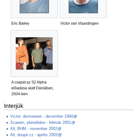
Eric Bailey
Victor van Vlaardingen
A csapat az S2 Alpha
előadása alatt Dániában,
2004-ben
Interjúk
Victor, demonews - december 1994
Scawen, planetb&w - február 2001
All, BHM - november 2002
All, doupe.cz - április 2003