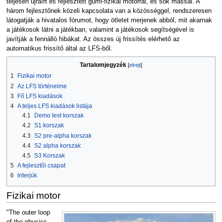
teljesen újraírt és fejlesztett gumi-fizikai motorral, és sok mással. A
három fejlesztőnek közeli kapcsolata van a közösséggel, rendszeresen
látogatják a hivatalos fórumot, hogy ötletet merjenek abból, mit akarnak
a játékosok látni a játékban, valamint a játékosok segítségével is
javítják a fennálló hibákat. Az összes új frissítés elérhető az
automatikus frissítő által az LFS-ből.
Tartalomjegyzék
1
Fizikai motor
2
Az LFS történelme
3
Fő LFS kiadások
4
A teljes LFS kiadások listája
4.1
Demo test korszak
4.2
S1 korszak
4.3
S2 pre-alpha korszak
4.4
S2 alpha korszak
4.5
S3 Korszak
5
A fejlesztői csapat
6
Interjúk
Fizikai motor
"The outer loop