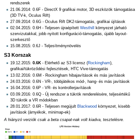
rendszerek
21.06.2014: 0.6F - DirectX 9 grafikai motor, 3D eszközök támogatása
(3D TV-k, Oculus Rift)
27.09.2014: 0.6G - Oculus Rift DK2-támogatás, grafikai újítások
02.04.2015: 0.6H - Teljesen újraépített
Westhill
környezet járható
szervizutakkal, jobb nyitott konfiguráció-támogatás, újabb layout-
szerkesztő
15.08.2015: 0.6J - Teljesítménynövelés
S3 Korszak
19.12.2015:
0.6K
- Elérhető az S3 licensz (
Rockingham
),
grafikai/tükröződési fejlesztések, HTC Vive-támogatás
13.02.2016: 0.6M - Rockingham hibajavítások és más javítások
24.03.2016: 0.6N - VR-, többjátékos mód-, hang- és más javítások
16.04.2016: 0.6P - VR- és kontrollerjavítások
03.09.2016: 0.6Q - Új rendszer a tükrök renderelésére, teljesértékű
3D tükrök a VR módokban
28.01.2017: 0.6R - Teljesen megújult
Blackwood
környezet, kisebb
javítások (árnyékok, minimap-ek)
A hiányzó verziók csak a beta csapat-nak volt kiadva, tesztelésre.