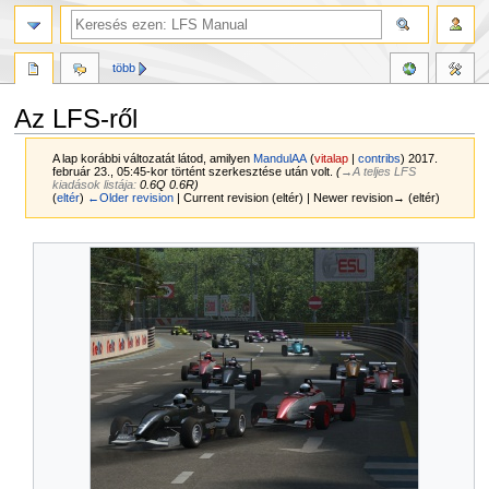
több
Az LFS-ről
A lap korábbi változatát látod, amilyen
MandulAA
(
vitalap
|
contribs
)
2017.
február 23., 05:45-kor történt szerkesztése után volt.
(
→‎A teljes LFS
kiadások listája
:
0.6Q 0.6R
)
(
eltér
)
←Older revision
| Current revision (eltér) | Newer revision→ (eltér)
Ugrás
Ugrás
a
a
navigációhoz
kereséshez