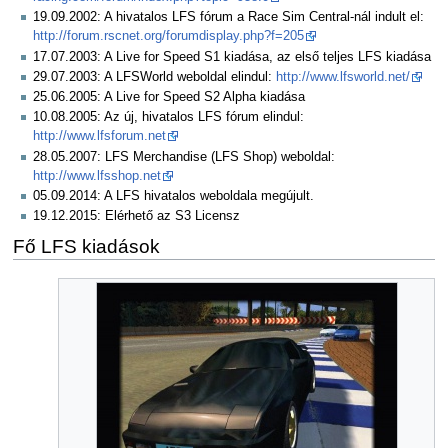
19.09.2002: A hivatalos LFS fórum a Race Sim Central-nál indult el:
http://forum.rscnet.org/forumdisplay.php?f=205
17.07.2003: A Live for Speed S1 kiadása, az első teljes LFS kiadása
29.07.2003: A LFSWorld weboldal elindul:
http://www.lfsworld.net/
25.06.2005: A Live for Speed S2 Alpha kiadása
10.08.2005: Az új, hivatalos LFS fórum elindul:
http://www.lfsforum.net
28.05.2007: LFS Merchandise (LFS Shop) weboldal:
http://www.lfsshop.net
05.09.2014: A LFS hivatalos weboldala megújult.
19.12.2015: Elérhető az S3 Licensz
Fő LFS kiadások