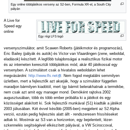
Egy online többjátékos verseny az S2-ben, Formula XR-el, a South City
pályán
A Live for
Speed egy
online
Egy régi LFS logó
versenyszimulátor, amit Scawen Roberts (játékmotor és programozás),
Eric Bailey (pályák és autók) és Victor van Vlaardingen (zene, weboldal,
eladások) készített. A legfőbb tulajdonságai a realisztikus fizikai motor
és az interneten keresztüli többjátékos mód, akár 40 játékossal egy
versenyben. A szimulátort csak a hivatalos weboldalon lehet
megvásárolni:
http://www.lfs.net
. Nem fogod megtalálni semmilyen
üzletben, mert a fejlesztők azt akarják, hogy a szimulátor független
maradjon bármilyen kiadótól, mert így bármit belerakhatnak a termékbe,
nem csak azt amit egy manager mond. Demóként rajtolva 2002
augusztusában, több és több ember próbálta ki a játékot és egy
közösséget alakított ki. Sok fejlesztői munkával (S1) kiadták a játékot
2003 júliusában. Két évvel később (2005-ben) megjelent az S2 Alpha
verzió, ezután pedig fejlesztés alatt állt - rendszeresen frissítéseket
adtak ki. Mostmár az S3 van a horizonton, egy bejelentett, lézer-
szkennelés segítségével elkészített pályával, a VW Sciroccoval,