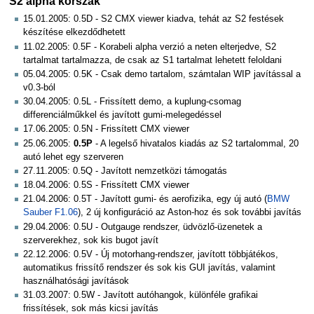
S2 alpha korszak
15.01.2005: 0.5D - S2 CMX viewer kiadva, tehát az S2 festések
készítése elkezdődhetett
11.02.2005: 0.5F - Korabeli alpha verzió a neten elterjedve, S2
tartalmat tartalmazza, de csak az S1 tartalmat lehetett feloldani
05.04.2005: 0.5K - Csak demo tartalom, számtalan WIP javítással a
v0.3-ból
30.04.2005: 0.5L - Frissített demo, a kuplung-csomag
differenciálműkkel és javított gumi-melegedéssel
17.06.2005: 0.5N - Frissített CMX viewer
25.06.2005:
0.5P
- A legelső hivatalos kiadás az S2 tartalommal, 20
autó lehet egy szerveren
27.11.2005: 0.5Q - Javított nemzetközi támogatás
18.04.2006: 0.5S - Frissített CMX viewer
21.04.2006: 0.5T - Javított gumi- és aerofizika, egy új autó (
BMW
Sauber F1.06
), 2 új konfiguráció az Aston-hoz és sok további javítás
29.04.2006: 0.5U - Outgauge rendszer, üdvözlő-üzenetek a
szerverekhez, sok kis bugot javít
22.12.2006: 0.5V - Új motorhang-rendszer, javított többjátékos,
automatikus frissítő rendszer és sok kis GUI javítás, valamint
használhatósági javítások
31.03.2007: 0.5W - Javított autóhangok, különféle grafikai
frissítések, sok más kicsi javítás