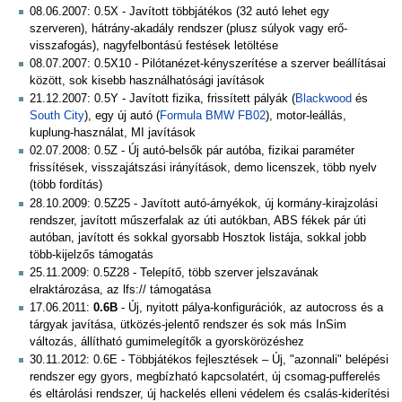
08.06.2007: 0.5X - Javított többjátékos (32 autó lehet egy
szerveren), hátrány-akadály rendszer (plusz súlyok vagy erő-
visszafogás), nagyfelbontású festések letöltése
08.07.2007: 0.5X10 - Pilótanézet-kényszerítése a szerver beállításai
között, sok kisebb használhatósági javítások
21.12.2007: 0.5Y - Javított fizika, frissített pályák (
Blackwood
és
South City
), egy új autó (
Formula BMW FB02
), motor-leállás,
kuplung-használat, MI javítások
02.07.2008: 0.5Z - Új autó-belsők pár autóba, fizikai paraméter
frissítések, visszajátszási irányítások, demo licenszek, több nyelv
(több fordítás)
28.10.2009: 0.5Z25 - Javított autó-árnyékok, új kormány-kirajzolási
rendszer, javított műszerfalak az úti autókban, ABS fékek pár úti
autóban, javított és sokkal gyorsabb Hosztok listája, sokkal jobb
több-kijelzős támogatás
25.11.2009: 0.5Z28 - Telepítő, több szerver jelszavának
elraktározása, az lfs:// támogatása
17.06.2011:
0.6B
- Új, nyitott pálya-konfigurációk, az autocross és a
tárgyak javítása, ütközés-jelentő rendszer és sok más InSim
változás, állítható gumimelegítők a gyorskörözéshez
30.11.2012: 0.6E - Többjátékos fejlesztések – Új, "azonnali" belépési
rendszer egy gyors, megbízható kapcsolatért, új csomag-pufferelés
és eltárolási rendszer, új hackelés elleni védelem és csalás-kiderítési