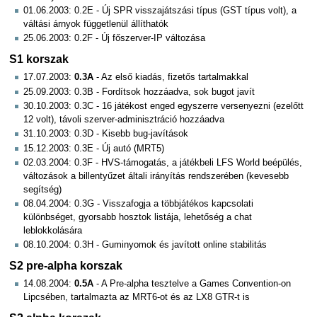
01.06.2003: 0.2E - Új SPR visszajátszási típus (GST típus volt), a
váltási árnyok függetlenül állíthatók
25.06.2003: 0.2F - Új főszerver-IP változása
S1 korszak
17.07.2003:
0.3A
- Az első kiadás, fizetős tartalmakkal
25.09.2003: 0.3B - Fordítsok hozzáadva, sok bugot javít
30.10.2003: 0.3C - 16 játékost enged egyszerre versenyezni (ezelőtt
12 volt), távoli szerver-adminisztráció hozzáadva
31.10.2003: 0.3D - Kisebb bug-javítások
15.12.2003: 0.3E - Új autó (MRT5)
02.03.2004: 0.3F - HVS-támogatás, a játékbeli LFS World beépülés,
változások a billentyűzet általi irányítás rendszerében (kevesebb
segítség)
08.04.2004: 0.3G - Visszafogja a többjátékos kapcsolati
különbséget, gyorsabb hosztok listája, lehetőség a chat
leblokkolására
08.10.2004: 0.3H - Guminyomok és javított online stabilitás
S2 pre-alpha korszak
14.08.2004:
0.5A
- A Pre-alpha tesztelve a Games Convention-on
Lipcsében, tartalmazta az MRT6-ot és az LX8 GTR-t is