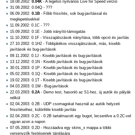
18.08.2002:
0.04K
- A legelső nyilvános Live for Speed verzió
31.08.2002: 0.04Q - ???
06.09.2002:
0.1B
- Főbb frissítés, sok bug-javítással és
meglepetésekkel
11.09.2002: 0.1C - ???
15.09.2002: 0.1E - Jobb irányító-támogatás
11.10.2002: 0.1F - Visszajátszások irányítása, több opció és javítás
27.10.2002: 0.1H2 - Többjátékos visszajátszások, más, kisebb
javítások és bug-javítások
09.11.2002: 0.1J - Kisebb javítások és bug-javítások
13.12.2002: 0.1N - Kisebb javítások és bug-javítások
30.01.2003: 0.1P - Kisebb javítások és bug-javítások
05.02.2003: 0.1Q - Kisebb javítások és bug-javítások
19.02.2003: 0.1T - Kisebb javítások és bug-javítások
04.03.2003: 0.1W - Bug-javítások
22.03.2003:
0.2A
- Demo test, hasonló az S1-hez, új autók és pályák
nélkül
02.04.2003: 0.2B - UDP csomagokat használ az autók helyzeti
frissítéséhez, különféle kisebb javítás
02.04.2003: 0.2C - 0.2B tartalmazott egy bugot, lecserélve a 0.2C-vel
ugyan azon a napon
07.05.2003: 0.2D - Hozzáadva egy skins_x mappa a többi
versenyzők festéseinek tárolására