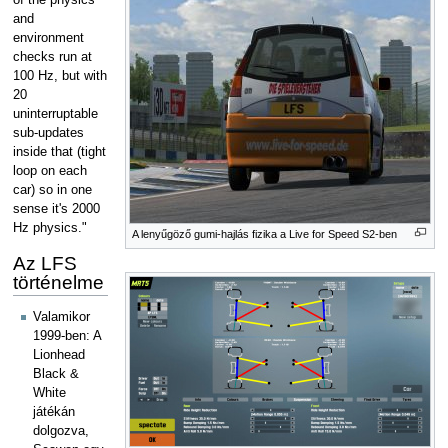
of the physics
and
environment
checks run at
100 Hz, but with
20
uninterruptable
sub-updates
inside that (tight
loop on each
car) so in one
sense it's 2000
Hz physics."
A lenyűgöző gumi-hajlás fizika a Live for Speed S2-ben
Az LFS
történelme
Valamikor
1999-ben: A
Lionhead
Black &
White
játékán
dolgozva,