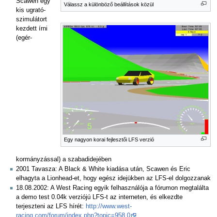
Scawen egy
Válassz a különböző beállítások közül
kis ugrató-
szimulátort
kezdett írni
(egér-
Egy nagyon korai fejlesztői LFS verzió
kormányzással) a szabadidejében
2001 Tavasza: A Black & White kiadása után, Scawen és Eric
elhagyta a Lionhead-et, hogy egész idejükben az LFS-el dolgozzanak
18.08.2002: A West Racing egyik felhasználója a fórumon megtalálta
a demo test 0.04k verziójú LFS-t az interneten, és elkezdte
terjeszteni az LFS hírét:
http://www.west-
racing.com/forum/index.php?topic=958.0