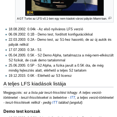
A GT Turbo az LFS v0.1-ben egy nem kiadott városi pályán Miami-ban.
18.08.2002: 0.04k - Az első nyilvános LFS verzió
06.09.2002: 0.1B - Demo test, fordított konfigurációkkal
22.03.2003: 0.2A - Demo test, az S1-hez hasonló, de az új autók és
pályák nélkül
17.07.2003: 0.3A - S1
05.04.2005: 0.5K - S2 Demo Alpha, tartalmazza a még-nem-elkészült
S2 fizikát, de csak demo tartalommal
25.06.2005: 0.5P - S2 Alpha, a fizika javult a 0.5K óta, de még
mindig fejlesztés alatt, elérhető a teljes S2 tartalom
19.12.2015: 0.6K - Elérhető az S3 licensz
A teljes LFS kiadások listája
Megjegyzés:
ez a lista pár teszt-frissítést kihagy. A teljes verzió-
történetet - teszt-frissítéseket is beleértve -
ITT
, a teljes verzió-történetet
- teszt-frissítések nélkül - pedig
ITT
találod (angolul).
Demo test korszak