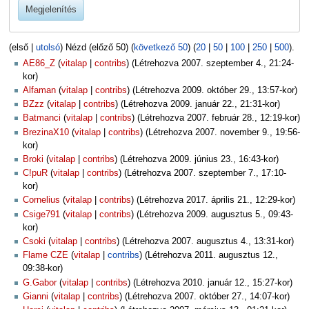
Megjelenítés
(első |
utolsó
) Nézd (előző 50) (
következő 50
) (
20
|
50
|
100
|
250
|
500
).
AE86_Z
vitalap
contribs
(Létrehozva 2007. szeptember 4., 21:24-
kor)
Alfaman
vitalap
contribs
(Létrehozva 2009. október 29., 13:57-kor)
BZzz
vitalap
contribs
(Létrehozva 2009. január 22., 21:31-kor)
Batmanci
vitalap
contribs
(Létrehozva 2007. február 28., 12:19-kor)
BrezinaX10
vitalap
contribs
(Létrehozva 2007. november 9., 19:56-
kor)
Broki
vitalap
contribs
(Létrehozva 2009. június 23., 16:43-kor)
C!puR
vitalap
contribs
(Létrehozva 2007. szeptember 7., 17:10-
kor)
Cornelius
vitalap
contribs
(Létrehozva 2017. április 21., 12:29-kor)
Csige791
vitalap
contribs
(Létrehozva 2009. augusztus 5., 09:43-
kor)
Csoki
vitalap
contribs
(Létrehozva 2007. augusztus 4., 13:31-kor)
Flame CZE
vitalap
contribs
(Létrehozva 2011. augusztus 12.,
09:38-kor)
G.Gabor
vitalap
contribs
(Létrehozva 2010. január 12., 15:27-kor)
Gianni
vitalap
contribs
(Létrehozva 2007. október 27., 14:07-kor)