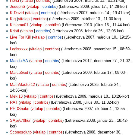
Horci
vitalap
contribs
(Létrehozva 2007. március 13., 01:21-kor)
JosephS
vitalap
contribs
(Létrehozva 2009. július 17., 14:28-kor)
K.David
vitalap
contribs
(Létrehozva 2007. március 14., 19:41-kor)
Kiq
vitalap
contribs
(Létrehozva 2009. október 13., 11:00-kor)
Kislama01
vitalap
contribs
(Létrehozva 2010. július 16., 11:44-kor)
Kristi
vitalap
contribs
(Létrehozva 2008. február 26., 12:03-kor)
Live For Kill
vitalap
contribs
(Létrehozva 2007. március 10., 19:15-
kor)
Logixxxxx
vitalap
contribs
(Létrehozva 2008. november 15., 08:59-
kor)
MandulAA
vitalap
contribs
(Létrehozva 2012. december 27., 21:02-
kor)
MarcoGod
vitalap
contribs
(Létrehozva 2009. február 17., 09:03-
kor)
MathMaster12
vitalap
contribs
(Létrehozva 2025. február 24.,
14:56-kor)
Meki13
vitalap
contribs
(Létrehozva 2009. március 18., 10:26-kor)
RAT
vitalap
contribs
(Létrehozva 2008. július 30., 11:32-kor)
REDSnake
vitalap
contribs
(Létrehozva 2007. október 4., 13:55-
kor)
SASA70hun
vitalap
contribs
(Létrehozva 2008. január 23., 18:42-
kor)
Sconosciuto
vitalap
contribs
(Létrehozva 2008. december 30.,