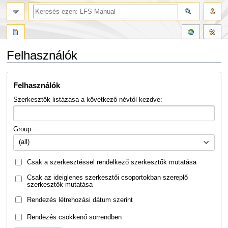
Felhasználók
Ugrás
Ugrás
Felhasználók
a
a
navigációhoz
kereséshez
Szerkesztők listázása a következő névtől kezdve:
Group:
(all)
Csak a szerkesztéssel rendelkező szerkesztők mutatása
Csak az ideiglenes szerkesztői csoportokban szereplő
szerkesztők mutatása
Rendezés létrehozási dátum szerint
Rendezés csökkenő sorrendben