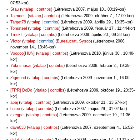
07:53-kor)
Stau
vitalap
contribs
(Létrehozva 2007. május 10., 00:19-kor)
Talmacsi
vitalap
contribs
(Létrehozva 2009. október 7., 17:09-kor)
Target78
vitalap
contribs
(Létrehozva 2009. április 29., 13:35-kor)
Tomsteel
vitalap
contribs
(Létrehozva 2009. február 17., 11:44-kor)
TrnokT
vitalap
contribs
(Létrehozva 2008. április 20., 09:38-kor)
Victor
vitalap
contribs
‏‎ (
Bureaucrat
,
Sysop
) (Létrehozva 2006.
november 14., 13:46-kor)
Voodoo[HUN]
vitalap
contribs
(Létrehozva 2010. június 30., 10:40-
kor)
Yoknimaszi
vitalap
contribs
(Létrehozva 2009. február 2., 19:39-
kor)
Zigmund
vitalap
contribs
(Létrehozva 2009. november 1., 16:00-
kor)
[TPR] DoDo
vitalap
contribs
(Létrehozva 2009. október 19., 20:35-
kor)
apaj
vitalap
contribs
(Létrehozva 2009. október 21., 13:57-kor)
balee
vitalap
contribs
(Létrehozva 2007. május 29., 01:02-kor)
czegpet
vitalap
contribs
(Létrehozva 2009. december 19., 21:36-
kor)
dave033
vitalap
contribs
(Létrehozva 2007. szeptember 4., 16:52-
kor)
djdok
vitalap
contribs
(Létrehozva 2008. augusztus 17., 13:11-kor)