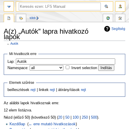
több
Segítség
A(z) „Autók” lapra hivatkozó
lapok
←
Autók
Ugrás
Ugrás
Mi hivatkozik erre
a
a
Lap:
navigációhoz
kereséshez
Namespace:
Invert selection
Elemek szűrése
beillesztések
rejt
| linkek
rejt
| átirányítások
rejt
Az alábbi lapok hivatkoznak erre:
12 elem listázva.
Nézd (előző 50) (következő 50) (
20
|
50
|
100
|
250
|
500
).
Kezdőlap
‎
(
← erre mutató hivatkozások
)