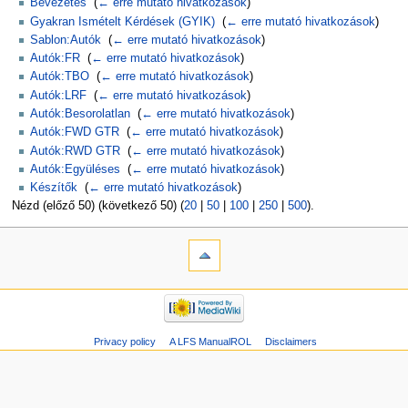
Bevezetés
‎
(
← erre mutató hivatkozások
)
Gyakran Ismételt Kérdések (GYIK)
‎
(
← erre mutató hivatkozások
)
Sablon:Autók
‎
(
← erre mutató hivatkozások
)
Autók:FR
‎
(
← erre mutató hivatkozások
)
Autók:TBO
‎
(
← erre mutató hivatkozások
)
Autók:LRF
‎
(
← erre mutató hivatkozások
)
Autók:Besorolatlan
‎
(
← erre mutató hivatkozások
)
Autók:FWD GTR
‎
(
← erre mutató hivatkozások
)
Autók:RWD GTR
‎
(
← erre mutató hivatkozások
)
Autók:Együléses
‎
(
← erre mutató hivatkozások
)
Készítők
‎
(
← erre mutató hivatkozások
)
Nézd (előző 50) (következő 50) (
20
|
50
|
100
|
250
|
500
).
Privacy policy
A LFS ManualROL
Disclaimers