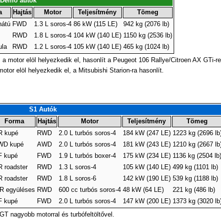
Demo autók
a
Hajtás
Motor
Teljesítmény
Tömeg
hátú
FWD
1.3 L soros-4
86 kW (115 LE)
942 kg (2076 lb)
RWD
1.8 L soros-4
104 kW (140 LE)
1150 kg (2536 lb)
ula
RWD
1.2 L soros-4
105 kW (140 LE)
465 kg (1024 lb)
 a motor elöl helyezkedik el, hasonlít a Peugeot 106 Rallye/Citroen AX GTi-re
tor elöl helyezkedik el, a Mitsubishi Starion-ra hasonlít.
S1 Autók
Forma
Hajtás
Motor
Teljesítmény
Tömeg
R kupé
RWD
2.0 L turbós soros-4
184 kW (247 LE)
1223 kg (2696 lb
WD kupé
AWD
2.0 L turbós soros-4
181 kW (243 LE)
1210 kg (2667 lb
F kupé
FWD
1.9 L turbós boxer-4
175 kW (234 LE)
1136 kg (2504 lb
 roadster
RWD
1.3 L soros-4
105 kW (140 LE)
499 kg (1101 lb)
 roadster
RWD
1.8 L soros-6
142 kW (190 LE)
539 kg (1188 lb)
R együléses
RWD
600 cc turbós soros-4
48 kW (64 LE)
221 kg (486 lb)
F kupé
FWD
2.0 L turbós soros-4
147 kW (200 LE)
1373 kg (3020 lb
T nagyobb motorral és turbófeltöltővel.