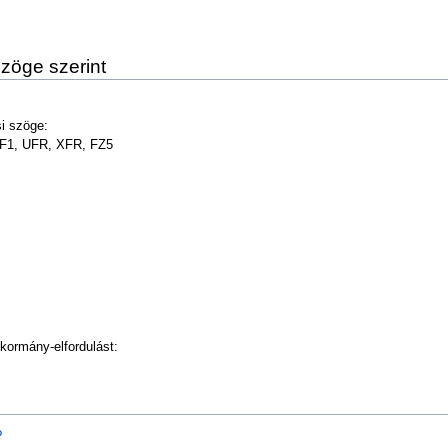
szöge szerint
i szöge:
F1, UFR, XFR, FZ5
kormány-elfordulást:
?