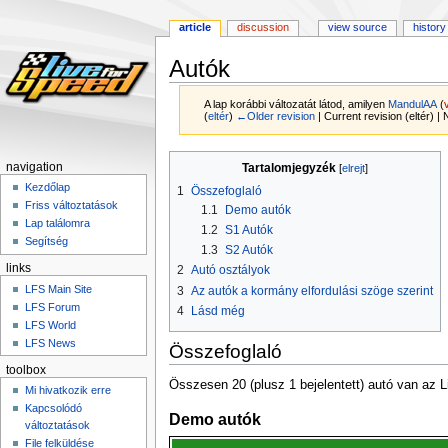
article
discussion
view source
history
Autók
A lap korábbi változatát látod, amilyen
MandulAA
(
(
eltér
)
←Older revision
| Current revision (eltér) |
Ugrás
Ugrás
navigation
Tartalomjegyzék
a
a
Kezdőlap
1
Összefoglaló
navigációhoz
kereséshez
Friss változtatások
1.1
Demo autók
Lap találomra
1.2
S1 Autók
Segítség
1.3
S2 Autók
links
2
Autó osztályok
LFS Main Site
3
Az autók a kormány elfordulási szöge szerint
LFS Forum
4
Lásd még
LFS World
LFS News
Összefoglaló
toolbox
Összesen 20 (plusz 1 bejelentett) autó van az 
Mi hivatkozik erre
Kapcsolódó
Demo autók
változtatások
File felküldése