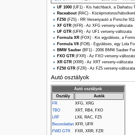
UF 1000
(UF1) - Kis hatchback, a Daihatsu T
Raceabout
(RAC) - Középmotoros/hátsókerékh
FZ50
(FZ5) - RR Versenyautó a Porsche 911
XF GTR
(XFR) - Az XFG verseny-változata
UF GTR
(UFR) - Az UF1 verseny-változata
Formula XR
(FOX) - Kis együléses, a Formu
Formula V8
(FO8) - Együléses, egy Lola Fo
BMW Sauber
(BF1) - 2006 BMW Sauber Fo
FXO GTR
(FXR) - Az FXO verseny-változat
XR GTR
(XRR) - Az XRT verseny-változata
FZ50 GTR
(FZR) - Az FZ5 verseny-változata
Autó osztályok
Autó osztályok
Osztály
Autók
FR
XFG, XRG
TBO
XRT, RB4, FXO
LRF
LX6, RAC, FZ5
Besorolatlan
XFR, UFR
FWD GTR
FXR, XRR, FZR