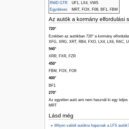
RWD GTR
UF1, LX4, VWS
Együléses
MRT, FOX, F08, BF1, FBM
Az autók a kormány elfordulási 
720°
Ezekben az autókban 720° a kormány elfordulás
XFG, XRG, XRT, RB4, FXO, LX4, LX6, RAC, U
540°
XRR, FXR, FZR
450°
FBM, FOX, FO8
400°
BF1
270°
Az egyetlen autó ami nem használ ki egy teljes 
MRT
Lásd még
Milyen valódi autókra hajaznak a LFS autók