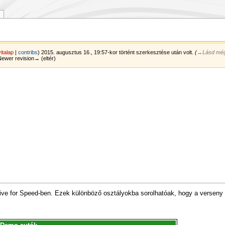
vitalap
|
contribs
)
2015. augusztus 16., 19:57-kor történt szerkesztése után volt.
(
→‎Lásd mé
 Newer revision→ (eltér)
Live for Speed-ben. Ezek különböző osztályokba sorolhatóak, hogy a verseny 