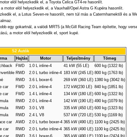
otor elöl helyezkedik el, a Toyota Celica GT4-re hasonlít.
a motor elöl helyezkedik el, a Vauxhall/Opel Astra G Kupéra hasonlít.
ezkedik el, a Lotus Seven-re hasonlít, nem túl más a Catermhamektől és a We
talmaz.
agyobb egy gokartnál, a valódi MRT5 (a McGill Racing Team építette, hogy ver
ású, a motor elöl helyezkedik el, sport kupé.
S2 Autók
rma
Hajtás
Motor
Teljesítmény
Tömeg
chback
FWD
1.0 L inline-4
41 kW (55 LE)
600 kg (1322 lb)
vertible
RWD
2.0 L turbo inline-4
183 kW (245 LE)
800 kg (1763 lb)
pé
RWD
3.6 L boxer-6
269 kW (360 LE)
1380 kg (3042 lb)
e car
FWD
2.0 L inline-4
172 kW(230 LE)
840 kg (1851 lb)
e car
FWD
1.4 L inline-4
134 kW (180 LE)
600 kg (1322 lb)
mula
RWD
2.0 L inline-4
142 kW (190 LE)
490 kg (1079 lb)
mula
RWD
3.0 L V8
335 kW (450 LE)
600 kg (1323 lb)
mula
RWD
2.4 L V8
537 kW (720 LE)
530 kg (1169 lb)
ce car
AWD
2.0 L turbo boxer-4
365 kW (490 LE)
1100 kg (2425 lb)
e car
RWD
2.0 L turbo inline-4
365 kW (490 LE)
1100 kg (2425 lb)
e car
RWD
3.6 L boxer-6
365 kW (490 LE)
1100 kg (2424 lb)