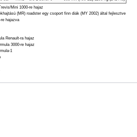
revis/Mini 1000-re hajaz
ajtású (MR) roadster egy csoport finn diák (MY 2002) által fejlesztve
-re hajazva
la Renault-ra hajaz
rmula 3000-re hajaz
rmula-1
a