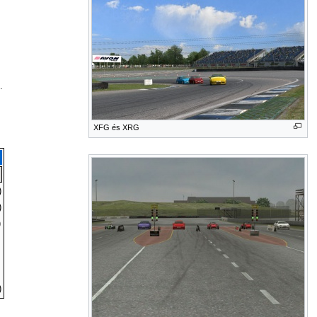
.
XFG és XRG
)
)
)
)