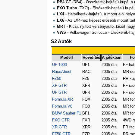
RB4 GT
(RB4) - Összkerék-hajtású kupé, a m
FXO Turbo
(FXO) - Elsőkerék-hajtású kupé, 
LX4
- Hatsókerék-hajtású, a motor elöl hely
LX6
- Az LX4-hez képest erősebb motort tar
MRT
- Kicsi, nyitott versenyautó, kicsit n
VWS
- Volkswagen Scirocco - Elsőkerék-hajt
S2 Autók
Modell
Rövidítés
A játékban
Fo
UF 1000
UF1
2005 óta
FF hat
RaceAbout
RAC
2005 óta
MR con
FZ50
FZ5
2005 óta
RR ku
XF GTR
XFR
2005 óta
FF rac
UF GTR
UFR
2005 óta
FF rac
Formula XR
FOX
2005 óta
MR for
Formula V8
FO8
2005 óta
MR for
BMW Sauber F1
BF1
2006 óta
MR for
FXO GTR
FXR
2005 óta
4WD ra
XR GTR
XRR
2005 óta
FR rac
FZ50 GTR
FZR
2005 óta
RR rac