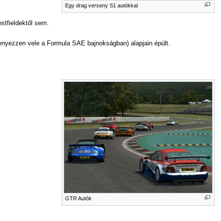
Egy drag verseny S1 autókkal
stfieldektől sem.
senyezzen vele a Formula SAE bajnokságban) alapjain épült.
GTR Autók