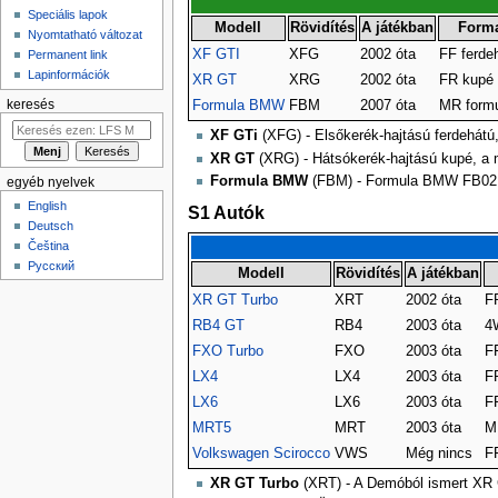
Speciális lapok
Modell
Rövidítés
A játékban
Form
Nyomtatható változat
XF GTI
XFG
2002 óta
FF ferde
Permanent link
Lapinformációk
XR GT
XRG
2002 óta
FR kupé
keresés
Formula BMW
FBM
2007 óta
MR form
XF GTi
(XFG) - Elsőkerék-hajtású ferdehátú,
XR GT
(XRG) - Hátsókerék-hajtású kupé, a mo
Formula BMW
(FBM) - Formula BMW FB02
egyéb nyelvek
English
S1 Autók
Deutsch
Čeština
Русский
Modell
Rövidítés
A játékban
XR GT Turbo
XRT
2002 óta
F
RB4 GT
RB4
2003 óta
4
FXO Turbo
FXO
2003 óta
F
LX4
LX4
2003 óta
FR
LX6
LX6
2003 óta
FR
MRT5
MRT
2003 óta
M
Volkswagen Scirocco
VWS
Még nincs
F
XR GT Turbo
(XRT) - A Demóból ismert XR G