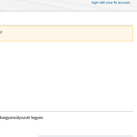
login with your lfs account
g
)
kiegyensúlyozott legyen.